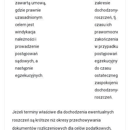
zawartą umową,
zakresie
gdzie prawnie
dochodzonych
uzasadnionym
roszczeń, tj. do
celem jest
czasu ich
windykacja
prawomocnego
należności i
zakończenia, a
prowadzenie
w przypadku
postępowań
postępowań
sądowych, a
egzekucyjnych
następnie
do czasu
egzekucyjnych.
ostatecznego
zaspokojenia
dochodzonych
roszczeń.
Jeżeli terminy właściwe dla dochodzenia ewentualnych
roszczeń są krótsze niż okresy przechowywania
dokumentów rozliczeniowych dla celów podatkowych,