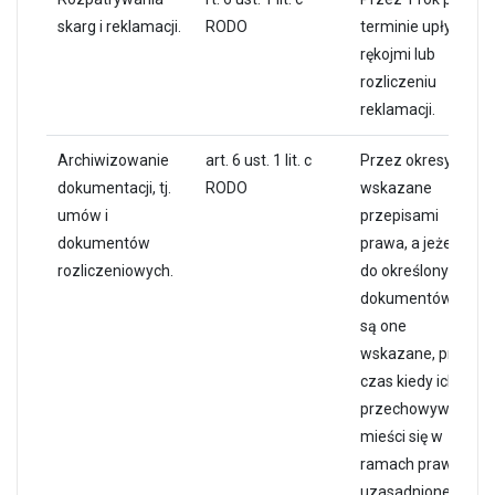
skarg i reklamacji.
RODO
terminie upływu
rękojmi lub
rozliczeniu
reklamacji.
Archiwizowanie
art. 6 ust. 1 lit. c
Przez okresy
dokumentacji, tj.
RODO
wskazane
umów i
przepisami
dokumentów
prawa, a jeżeli co
rozliczeniowych.
do określonych
dokumentów nie
są one
wskazane, przez
czas kiedy ich
przechowywanie
mieści się w
ramach prawnie
uzasadnionego