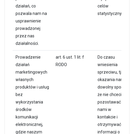
działań, co
celów
pozwala nam na
statystycznych.
usprawnienie
prowadzonej
przez nas
działalności.
Prowadzenie
art. 6 ust. 1 lit. f
Do czasu
działań
RODO
wniesienia
marketingowych
sprzeciwu, tj.
własnych
okazania nam w
produktów i usług
dowolny sposób,
bez
że nie chcecie
wykorzystania
pozostawać z
środków
nami w
komunikacji
kontakcie i
elektronicznej,
otrzymywać
gdzie naszym
informacji o