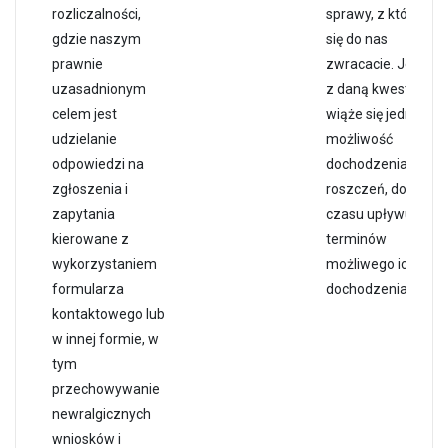
rozliczalności,
sprawy, z którą
gdzie naszym
się do nas
prawnie
zwracacie. Jeżeli
uzasadnionym
z daną kwestią
celem jest
wiąże się jednak
udzielanie
możliwość
odpowiedzi na
dochodzenia
zgłoszenia i
roszczeń, do
zapytania
czasu upływu
kierowane z
terminów
wykorzystaniem
możliwego ich
formularza
dochodzenia.
kontaktowego lub
w innej formie, w
tym
przechowywanie
newralgicznych
wniosków i