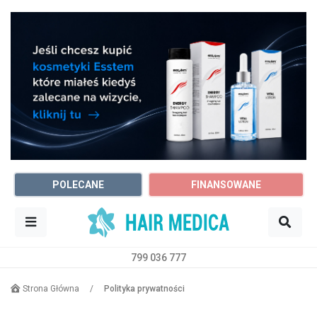
POLECANE
FINANSOWANE
799 036 777
Sz
Trycholog
Dowolne miasto
Strona Główna
/
Polityka prywatności