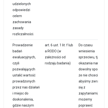
udzielonych
odpowiedzi
celem
zachowania
zasady
rozliczalności.
Prowadzenie
art. 6 ust. 1 lit. f lub
Do czasu
badań
a RODO (w
wniesienia
ewaluacyjnych,
zależności od
sprzeciwu, tj.
czyli
rodzaju badania)
okazania nam w
pozwalających
dowolny sposób,
ustalić wartość
że nie chcecie
prowadzonych
abyśmy zwracali
przez nas działań
się z
i miejsc do
zapytaniami, jak
doskonalenia,
możemy
gdzie naszym
poprawić