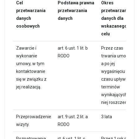
Cel
Podstawa prawna
Okres
przetwarzania
przetwarzania
przetwarzania
danych
danych
danych dla
osobowych
wskazanego
celu
Zawarcie i
art. 6 ust. 1 lit. b
Przez czas
wykonanie
RODO
trwania umowy,
umowy, w tym
a po jej
kontaktowanie
wygaśnięciu – do
się w związku z
czasu upływu
jej realizacją.
terminów
wynikających z
niej roszczeń.
Przeprowadzenie
art. 9 ust. 2 lit. a
3 lata
wizyty.
RODO
Rozpatrywania
rt. 6 ust. 1 lit. c
Przez 1 rok po