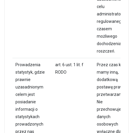
celu
administratora
regulowanego
czasem
możliwego
dochodzenia
roszczeń.
Prowadzenia
art. 6 ust. 1 lit. f
Przez czas kiedy
statystyk, gdzie
RODO
mamy inną,
prawnie
dodatkową
uzasadnionym
postawę prawną
celem jest
przetwarzania.
posiadanie
Nie
informacji o
przechowujemy
statystykach
danych
prowadzonych
osobowych
przez nas
wyłączne dla