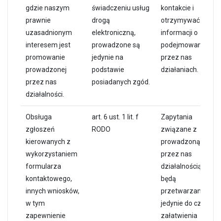
gdzie naszym
świadczeniu usług
kontakcie i
prawnie
drogą
otrzymywać
uzasadnionym
elektroniczną,
informacji o
interesem jest
prowadzone są
podejmowanych
promowanie
jedynie na
przez nas
prowadzonej
podstawie
działaniach.
przez nas
posiadanych zgód.
działalności.
Obsługa
art. 6 ust. 1 lit. f
Zapytania
zgłoszeń
RODO
związane z
kierowanych z
prowadzoną
wykorzystaniem
przez nas
formularza
działalnością
kontaktowego,
będą
innych wniosków,
przetwarzane
w tym
jedynie do czasu
zapewnienie
załatwienia