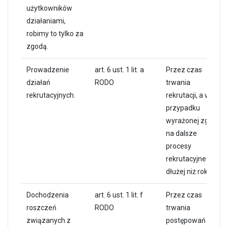
użytkowników
działaniami,
robimy to tylko za
zgodą.
Prowadzenie
art. 6 ust. 1 lit. a
Przez czas
działań
RODO
trwania
rekrutacyjnych.
rekrutacji, a w
przypadku
wyrażonej zgody
na dalsze
procesy
rekrutacyjne nie
dłużej niż rok.
Dochodzenia
art. 6 ust. 1 lit. f
Przez czas
roszczeń
RODO
trwania
związanych z
postępowań w