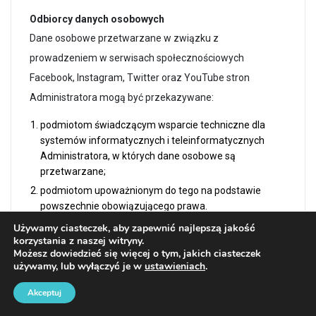
Odbiorcy danych osobowych
Dane osobowe przetwarzane w związku z
prowadzeniem w serwisach społecznościowych
Facebook, Instagram, Twitter oraz YouTube stron
Administratora mogą być przekazywane:
podmiotom świadczącym wsparcie techniczne dla
systemów informatycznych i teleinformatycznych
Administratora, w których dane osobowe są
przetwarzane;
podmiotom upoważnionym do tego na podstawie
powszechnie obowiązującego prawa.
Używamy ciasteczek, aby zapewnić najlepszą jakość
Dane osobowe nie będą przekazywane przez
korzystania z naszej witryny.
Możesz dowiedzieć się więcej o tym, jakich ciasteczek
Administratora poza Europejski Obszar Gospodarczy.
używamy, lub wyłączyć je w
ustawieniach
.
Facebook, Twitter, Instagram lub YouTube mogą
Akceptuj
przekazywać dane poza Europejski Obszar Gospodarczy.