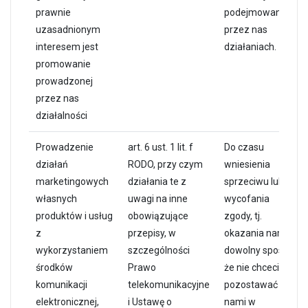
prawnie
podejmowanych
uzasadnionym
przez nas
interesem jest
działaniach.
promowanie
prowadzonej
przez nas
działalności
Prowadzenie
art. 6 ust. 1 lit. f
Do czasu
działań
RODO, przy czym
wniesienia
marketingowych
działania te z
sprzeciwu lub
własnych
uwagi na inne
wycofania
produktów i usług
obowiązujące
zgody, tj.
z
przepisy, w
okazania nam w
wykorzystaniem
szczególności
dowolny sposób,
środków
Prawo
że nie chcecie
komunikacji
telekomunikacyjne
pozostawać z
elektronicznej,
i Ustawę o
nami w