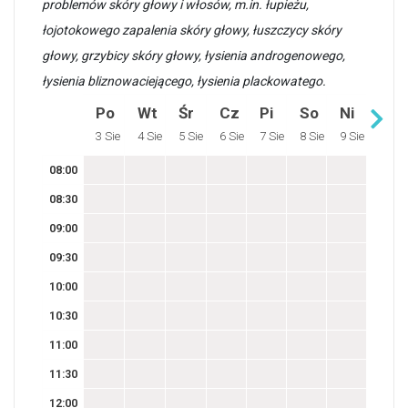
problemów skóry głowy i włosów, m.in. łupieżu,
łojotokowego zapalenia skóry głowy, łuszczycy skóry
głowy, grzybicy skóry głowy, łysienia androgenowego,
łysienia bliznowaciejącego, łysienia plackowatego.
Po
Wt
Śr
Cz
Pi
So
Ni
3 Sie
4 Sie
5 Sie
6 Sie
7 Sie
8 Sie
9 Sie
08:00
08:30
09:00
09:30
10:00
10:30
11:00
11:30
12:00