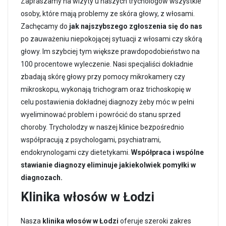
Zapraszamy na wizyty u naszych trychologów wszystkie
osoby, które mają problemy ze skóra głowy, z włosami.
Zachęcamy do
jak najszybszego zgłoszenia się do nas
po zauważeniu niepokojącej sytuacji z włosami czy skórą
głowy. Im szybciej tym większe prawdopodobieństwo na
100 procentowe wyleczenie. Nasi specjaliści dokładnie
zbadają skórę głowy przy pomocy mikrokamery czy
mikroskopu, wykonają trichogram oraz trichoskopię w
celu postawienia dokładnej diagnozy żeby móc w pełni
wyeliminować problem i powrócić do stanu sprzed
choroby. Trycholodzy w naszej klinice bezpośrednio
współpracują z psychologami, psychiatrami,
endokrynologami czy dietetykami.
Współpraca i wspólne
stawianie diagnozy eliminuje jakiekolwiek pomyłki w
diagnozach.
Klinika włosów w Łodzi
Nasza
klinika włosów w Łodzi
oferuje szeroki zakres