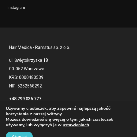
Instagram
Hair Medica - Ramstus sp. z o.o.
ul. Świętokrzyska 18
00-052 Warszawa
KRS: 0000480539
NIP: 5252568292
+48 799 036 777
Używamy ciasteczek, aby zapewnić najlepszą jakość
korzystania z naszej witryny.
Możesz dowiedzieć się więcej o tym, jakich ciasteczek
Kontakt
Polityka prywatności
używamy, lub wyłączyć je w
ustawieniach
.
Blog
Akceptuj