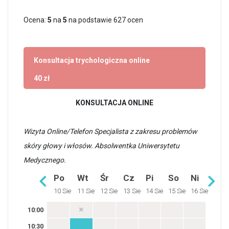
Ocena:
5
na
5
na podstawie
627
ocen
Konsultacja trychologiczna online
40 zł
KONSULTACJA ONLINE
Wizyta Online/Telefon Specjalista z zakresu problemów
skóry głowy i włosów. Absolwentka Uniwersytetu
Medycznego.
Po
Wt
Śr
Cz
Pi
So
Ni
10 Sie
11 Sie
12 Sie
13 Sie
14 Sie
15 Sie
16 Sie
10:00
10:30