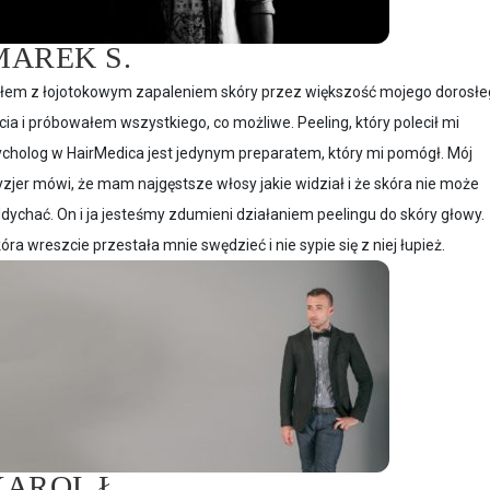
MAREK S.
łem z łojotokowym zapaleniem skóry przez większość mojego dorosł
cia i próbowałem wszystkiego, co możliwe. Peeling, który polecił mi
ycholog w HairMedica jest jedynym preparatem, który mi pomógł. Mój
yzjer mówi, że mam najgęstsze włosy jakie widział i że skóra nie może
dychać. On i ja jesteśmy zdumieni działaniem peelingu do skóry głowy.
óra wreszcie przestała mnie swędzieć i nie sypie się z niej łupież.
KAROL Ł.