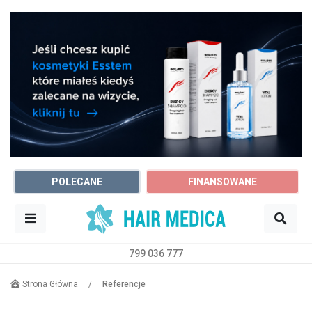
POLECANE
FINANSOWANE
799 036 777
Sz
Trycholog
Dowolne miasto
Strona Główna
/
Referencje