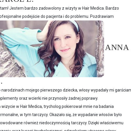
tam! Jestem bardzo zadowolony z wizyty w Hair Medica. Bardzo
ofesjonalne podejście do pacjenta i do problemu. Pozdrawiam
ANNA
.
 narodzinach mojego pierwszego dziecka, włosy wypadały mi garściam
plementy oraz wcierki nie przynosiły żadnej poprawy.
 wizycie w Hair Medica, trycholog pokierował mnie na badania
rmonalne, w tym tarczycy. Okazało się, że wypadanie włosów było
owodowane również niedoczynnością tarczycy. Dzięki właściwemu
czeniu oraz kuracji trychologicznej, odzyskałam utracone włosy.