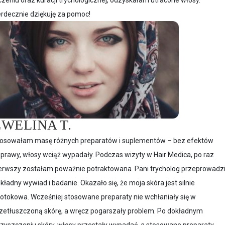
rdecznie dziękuję za pomoc!
EWELINA T.
osowałam masę różnych preparatów i suplementów – bez efektów
prawy, włosy wciąż wypadały. Podczas wizyty w Hair Medica, po raz
erwszy zostałam poważnie potraktowana. Pani trycholog przeprowadzi
kładny wywiad i badanie. Okazało się, że moja skóra jest silnie
jotokowa. Wcześniej stosowane preparaty nie wchłaniały się w
zetłuszczoną skórę, a wręcz pogarszały problem. Po dokładnym
zyszczeniu skóry, włosy przestały wypadać, a stosowane preparaty