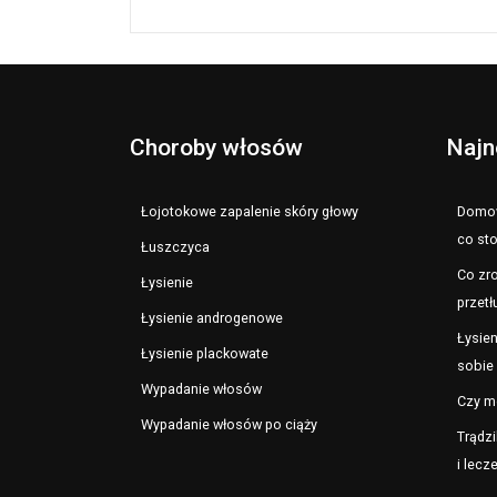
Choroby włosów
Najn
Łojotokowe zapalenie skóry głowy
Domow
co st
Łuszczyca
Co zro
Łysienie
przetł
Łysienie androgenowe
Łysien
Łysienie plackowate
sobie 
Wypadanie włosów
Czy m
Wypadanie włosów po ciąży
Trądzi
i lecz