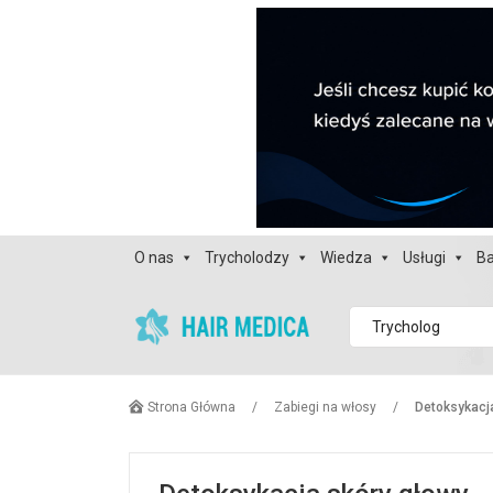
O nas
Trycholodzy
Wiedza
Usługi
Ba
Trycholog
Strona Główna
/
Zabiegi na włosy
/
Detoksykacj