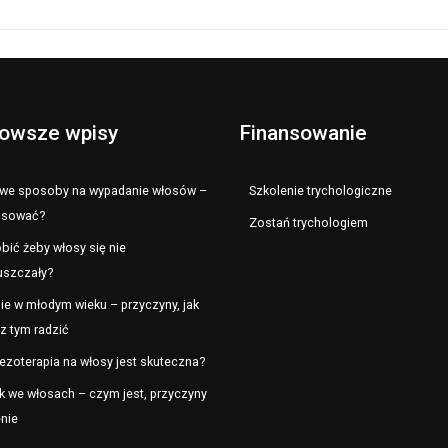
owsze wpisy
Finansowanie
e sposoby na wypadanie włosów –
Szkolenie trychologiczne
osować?
Zostań trychologiem
bić żeby włosy się nie
uszczały?
ie w młodym wieku – przyczyny, jak
z tym radzić
ezoterapia na włosy jest skuteczna?
k we włosach – czym jest, przyczyny
enie