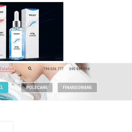
Telefon
799 036 777
690 949 594
POLECANE
FINANSOWANE