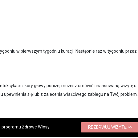
ygodniu w pierwszym tygodniu kuracji. Następnie raz w tygodniu przez
 detoksykacji skóry głowy poniżej możesz umówić finansowaną wizytę u
lu upewnienia się lub z zalecenia właściwego zabiegu na Twój problem.
 z programu Zdrowe Włosy
REZERWUJ WIZYTĘ >>