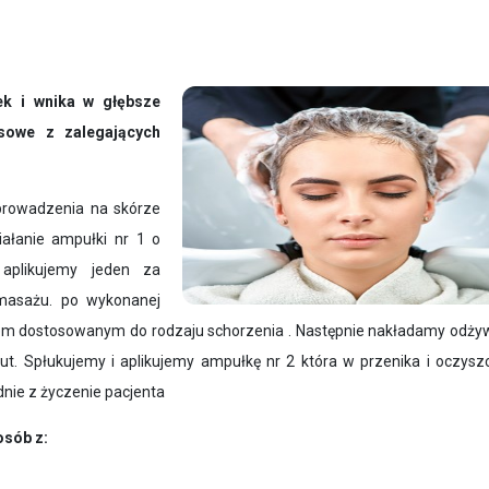
ek i wnika w głębsze
sowe z zalegających
rowadzenia na skórze
iałanie ampułki nr 1 o
 aplikujemy jeden za
masażu. po wykonanej
m dostosowanym do rodzaju schorzenia . Następnie nakładamy odży
nut. Spłukujemy i aplikujemy ampułkę nr 2 która w przenika i oczysz
nie z życzenie pacjenta
osób z: