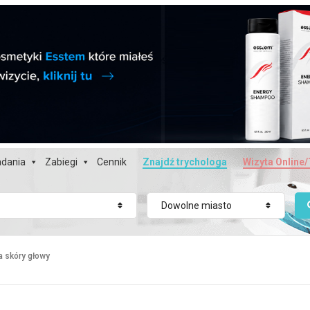
dania
Zabiegi
Cennik
Znajdź trychologa
Wizyta Online/
Dowolne miasto
a skóry głowy