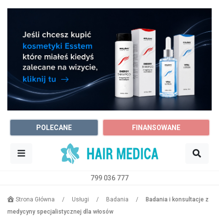
POLECANE
FINANSOWANE
799 036 777
Sz
Trycholog
Dowolne miasto
Strona Główna
/
Usługi
/
Badania
/
Badania i konsultacje z
medycyny specjalistycznej dla włosów