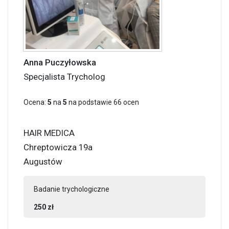
Anna Puczyłowska
Specjalista Trycholog
Ocena:
5
na
5
na podstawie
66
ocen
HAIR MEDICA
Chreptowicza 19a
Augustów
Badanie trychologiczne
250 zł