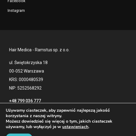
Facebook
Instagram
Hair Medica - Ramstus sp. z o.o.
ul. Świętokrzyska 18
00-052 Warszawa
KRS: 0000480539
NIP: 5252568292
+48 799 036 777
Używamy ciasteczek, aby zapewnić najlepszą jakość
korzystania z naszej witryny.
Możesz dowiedzieć się więcej o tym, jakich ciasteczek
Kontakt
Polityka prywatności
używamy, lub wyłączyć je w
ustawieniach
.
Blog