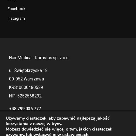
Facebook
Instagram
Hair Medica - Ramstus sp. z o.o.
ul. Świętokrzyska 18
00-052 Warszawa
KRS: 0000480539
NIP: 5252568292
+48 799 036 777
Używamy ciasteczek, aby zapewnić najlepszą jakość
korzystania z naszej witryny.
Możesz dowiedzieć się więcej o tym, jakich ciasteczek
Kontakt
Polityka prywatności
używamy, lub wyłączyć je w
ustawieniach
.