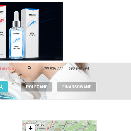
Telefon
799 036 777
690 949 594
POLECANE
FINANSOWANE
+