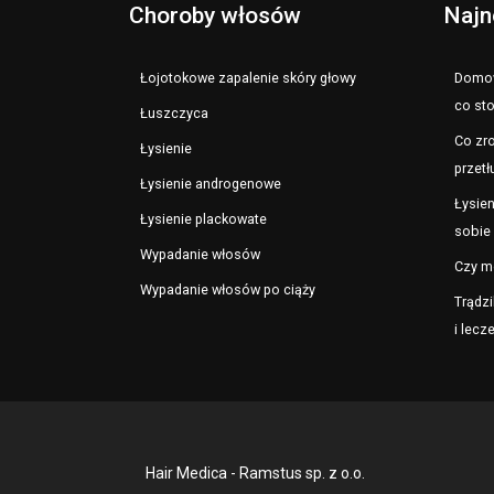
Choroby włosów
Najn
Łojotokowe zapalenie skóry głowy
Domow
co st
Łuszczyca
Co zro
Łysienie
przetł
Łysienie androgenowe
Łysien
Łysienie plackowate
sobie 
Wypadanie włosów
Czy m
Wypadanie włosów po ciąży
Trądzi
i lecz
Hair Medica - Ramstus sp. z o.o.