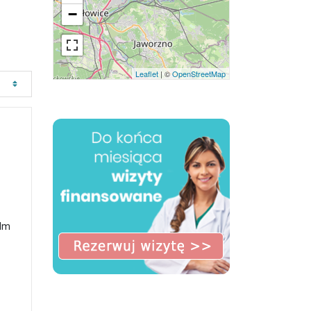
−
Leaflet
| ©
OpenStreetMap
 Im