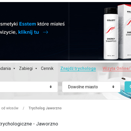
dania
Zabiegi
Cennik
Znajdź trychologa
Wizyta Online/
Dowolne miasto
z od włosów
/
Trycholog Jaworzno
trychologiczne - Jaworzno