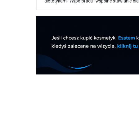
dietetykami. Współpraca i wspólne stawianie dia