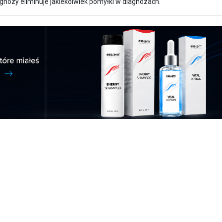
gnozy eliminuje jakiekolwiek pomyłki w diagnozach.