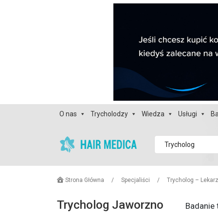
O nas
Trycholodzy
Wiedza
Usługi
Ba
Trycholog
Strona Główna
/
Specjaliści
/
Trycholog – Lekar
Trycholog Jaworzno
Badanie 