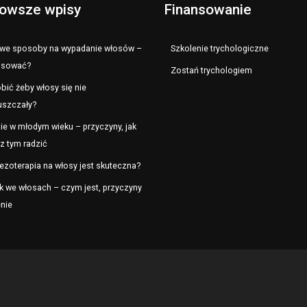
owsze wpisy
Finansowanie
e sposoby na wypadanie włosów –
Szkolenie trychologiczne
osować?
Zostań trychologiem
bić żeby włosy się nie
uszczały?
ie w młodym wieku – przyczyny, jak
z tym radzić
ezoterapia na włosy jest skuteczna?
k we włosach – czym jest, przyczyny
enie