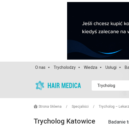
O nas
Trycholodzy
Wiedza
Usługi
Ba
Trycholog
Strona Główna
/
Specjaliści
/
Trycholog – Lekar
Trycholog Katowice
Badanie t