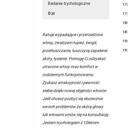
Badanie trychologiczne
17:
0 zł
17:
18:
18:
Ratuję wypadające i przerzedzone
19:
włosy, zwalczam łupież, świąd,
19:
przetłuszczanie, łuszczycę zapalenie
skóry, łysienie. Pomogę Ci odzyskać
utracone włosy oraz komfort w
codziennym funkcjonowaniu.
Zyskasz atrakcyjność i pewność
siebie dzięki nowej objętości włosów.
Jeśli chcesz pozbyć się skutecznie
swoich problemów ze skórą głowy
lub włosami umów się na konsultację
Jestem trychologiem z 10letnim