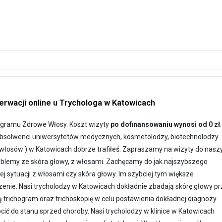
rwacji online u Trychologa w Katowicach
ogramu Zdrowe Włosy. Koszt wizyty
po dofinansowaniu wynosi od 0 zł
.
 absolwenci uniwersytetów medycznych, kosmetolodzy, biotechnolodzy.
d włosów ) w Katowicach dobrze trafiłeś. Zapraszamy na wizyty do nasz
oblemy ze skóra głowy, z włosami. Zachęcamy do jak najszybszego
j sytuacji z włosami czy skóra głowy. Im szybciej tym większe
ie. Nasi trycholodzy w Katowicach dokładnie zbadają skórę głowy pr
trichogram oraz trichoskopię w celu postawienia dokładnej diagnozy
ić do stanu sprzed choroby. Nasi trycholodzy w klinice w Katowicach