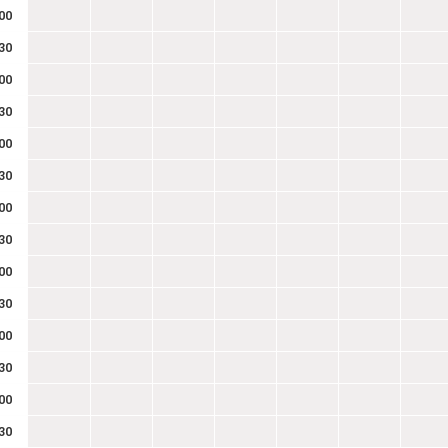
00
30
00
30
00
30
00
30
00
30
00
30
00
30