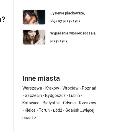
Łysienie plackowate,
h?
objawy, przyczyny
Wypadanie włosów, rodzaje,
przyczyny
Inne miasta
Warszawa
-
Kraków
-
Wrocław
-
Poznań
-
Szczecin
-
Bydgoszcz
-
Lublin
-
Katowice
-
Białystok
-
Gdynia
-
Rzeszów
-
Kielce
-
Toruń
-
Łódź
-
Gdańsk
...
więcej
miast >