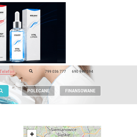
Telefon
799 036 777
690 949 594
POLECANE
FINANSOWANE
+