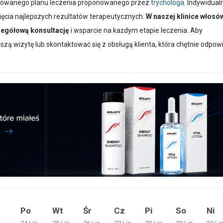
zowanego planu leczenia proponowanego przez
trychologa
. Indywidual
nięcia najlepszych rezultatów terapeutycznych.
W naszej klinice włosó
zegółową konsultację
i wsparcie na każdym etapie leczenia. Aby
wszą wizytę lub skontaktować się z obsługą klienta, która chętnie odpow
Po
Wt
Śr
Cz
Pi
So
Ni