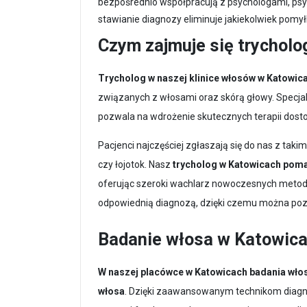
bezpośrednio współpracują z psychologami, psy
stawianie diagnozy eliminuje jakiekolwiek pomył
Czym zajmuje się trycholo
Trycholog w naszej klinice włosów w Katowic
związanych z włosami oraz skórą głowy. Specjalis
pozwala na wdrożenie skutecznych terapii dost
Pacjenci najczęściej zgłaszają się do nas z ta
czy łojotok. Nasz
trycholog w Katowicach poma
oferując szeroki wachlarz nowoczesnych metod 
odpowiednią diagnozą, dzięki czemu można pozn
Badanie włosa w Katowic
W naszej placówce w Katowicach badania włos
włosa
. Dzięki zaawansowanym technikom diagno