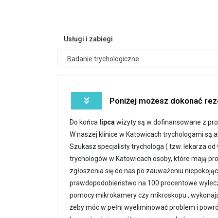
Usługi i zabiegi
Badanie trychologiczne
Poniżej możesz dokonać reze
Do końca
lipca
wizyty są w dofinansowane z pr
W naszej klinice w Katowicach trychologami są
Szukasz specjalisty trychologa ( tzw. lekarza o
trychologów w Katowicach osoby, które mają pr
zgłoszenia się do nas po zauważeniu niepokojące
prawdopodobieństwo na 100 procentowe wyleczen
pomocy mikrokamery czy mikroskopu , wykonają 
żeby móc w pełni wyeliminować problem i powróc