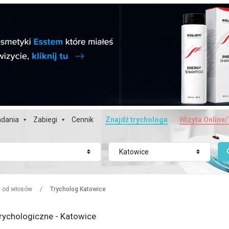
dania
Zabiegi
Cennik
Znajdź trychologa
Wizyta Online/
Katowice
z od włosów
/
Trycholog Katowice
rychologiczne - Katowice