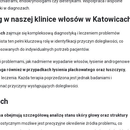
chiatrami, endokrynologami czy dietetykami. Współpraca i wspólne
ki w diagnozach.
g w naszej klinice włosów w Katowicac
ach
zajmuje się kompleksową diagnostyką i leczeniem problemów
ta ten pełni kluczową rolę w identyfikacji przyczyn dolegliwości, co
osowanych do indywidualnych potrzeb pacjentów.
kimi problemami, jak nadmierne wypadanie włosów, łysienie androgenowe
ga również w przypadkach łysienia plackowatego oraz łuszczycy
,
leczenia. Każda terapia poprzedzona jest jednak badaniami i
ać przyczyny występujących dolegliwości.
ach
a obejmują szczegółową analizę stanu skóry głowy oraz struktury
stycznym możliwe jest precyzyjne określenie źródła problemu, co