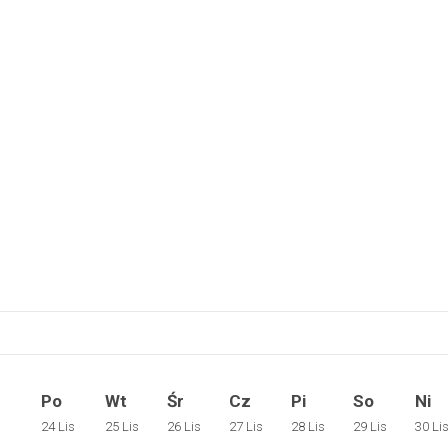
Po
Wt
Śr
Cz
Pi
So
Ni
24 Lis
25 Lis
26 Lis
27 Lis
28 Lis
29 Lis
30 Li