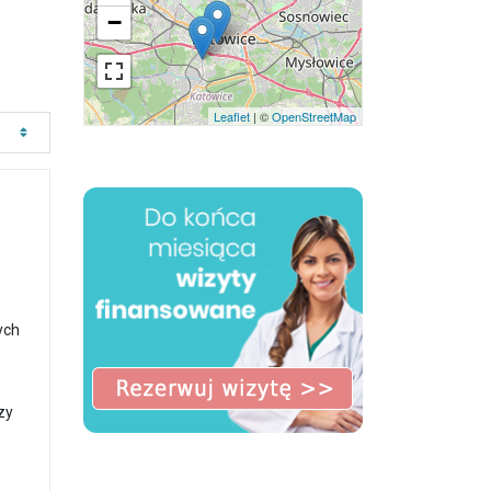
−
Leaflet
| ©
OpenStreetMap
ych
zy