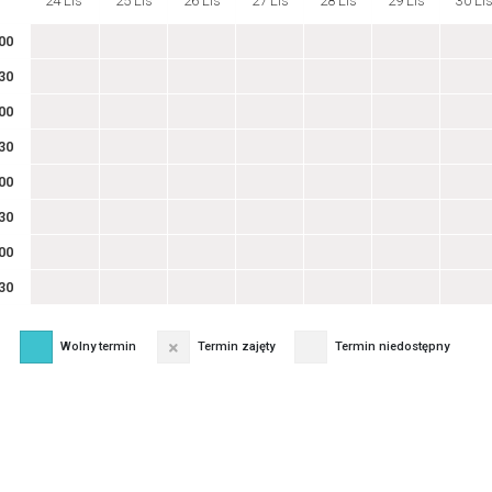
24 Lis
25 Lis
26 Lis
27 Lis
28 Lis
29 Lis
30 Li
00
30
00
30
00
30
00
30
Wolny termin
Termin zajęty
Termin niedostępny