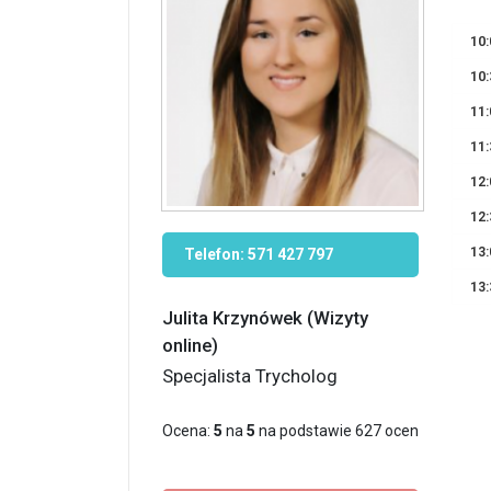
10:
10:
11:
11:
12:
12:
13:
Telefon:
571 427 797
13:
Julita Krzynówek (Wizyty
online)
Specjalista Trycholog
Ocena:
5
na
5
na podstawie
627
ocen