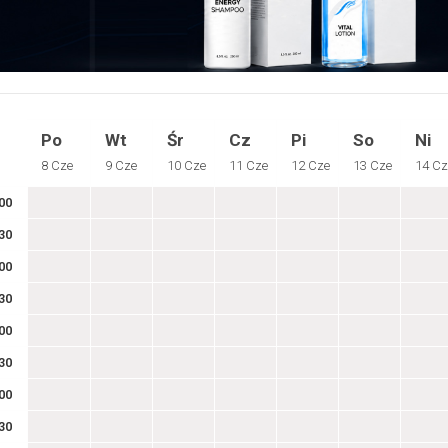
Po
Wt
Śr
Cz
Pi
So
Ni
8 Cze
9 Cze
10 Cze
11 Cze
12 Cze
13 Cze
14 Cz
00
30
00
30
00
30
00
30