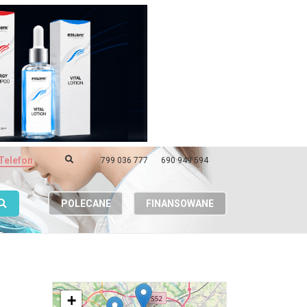
Telefon
799 036 777
690 949 594
POLECANE
FINANSOWANE
+