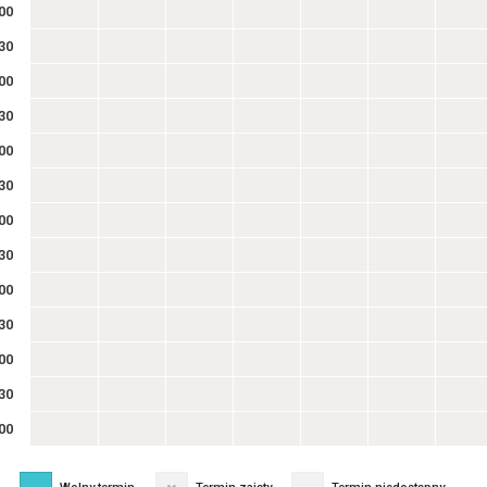
00
30
00
30
00
30
00
30
00
30
00
30
00