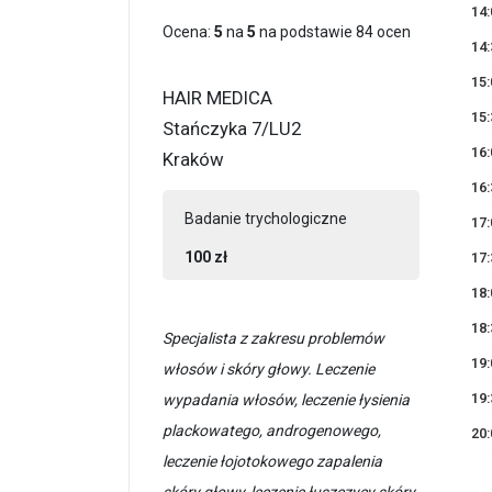
14:
Ocena:
5
na
5
na podstawie
84
ocen
14:
15:
HAIR MEDICA
15:
Stańczyka 7/LU2
16:
Kraków
16:
Badanie trychologiczne
17:
100 zł
17:
18:
18:
Specjalista z zakresu problemów
19:
włosów i skóry głowy. Leczenie
19:
wypadania włosów, leczenie łysienia
plackowatego, androgenowego,
20:
leczenie łojotokowego zapalenia
skóry głowy, leczenie łuszczycy skóry