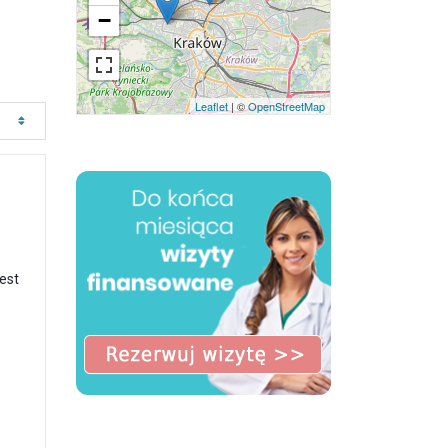
−
Leaflet
| ©
OpenStreetMap
est