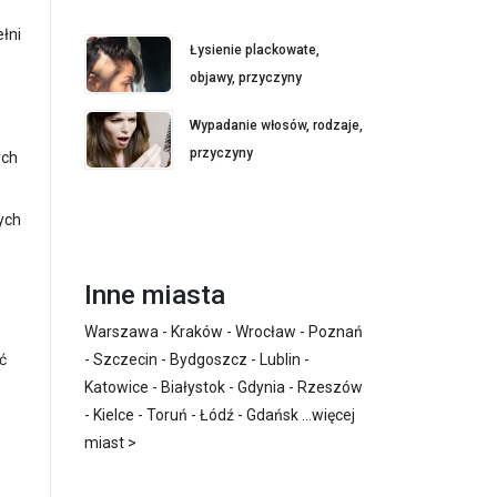
łni
Łysienie plackowate,
objawy, przyczyny
Wypadanie włosów, rodzaje,
przyczyny
ych
ych
Inne miasta
Warszawa
-
Kraków
-
Wrocław
-
Poznań
ć
-
Szczecin
-
Bydgoszcz
-
Lublin
-
Katowice
-
Białystok
-
Gdynia
-
Rzeszów
-
Kielce
-
Toruń
-
Łódź
-
Gdańsk
...
więcej
miast >