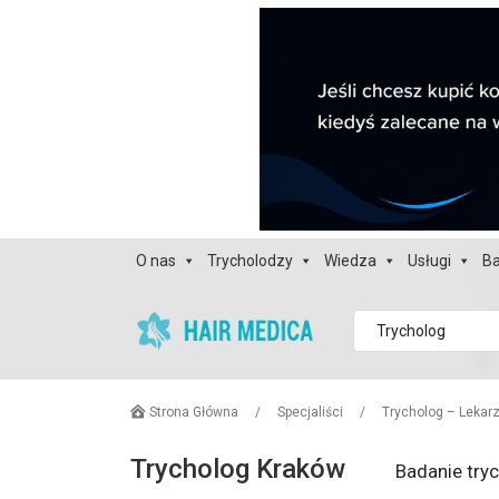
O nas
Trycholodzy
Wiedza
Usługi
Ba
Trycholog
Strona Główna
/
Specjaliści
/
Trycholog – Lekar
Trycholog Kraków
Badanie try