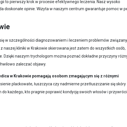
ogii to pierwszy krok w procesie efektywnego leczenia. Nasz wysoko
da doskonałe opinie. Wizyta w naszym centrum gwarantuje pomoc w pe
.
wie
się w szczególności diagnozowaniem i leczeniem problemów związan
z naszej kliniki w Krakowie skierowana jest zatem do wszystkich osób,
e. Dzięki naszym trychologom można poznać dokładne przyczyny różn
 chwilowo zaleczać objawy.
r Medica w Krakowie pomagają osobom zmagającym się z różnymi
łysienie plackowate, łuszczyca czy nadmierne przetłuszczanie się skóry
 do każdego, kto pragnie poprawić kondycję swoich włosów i przywróci