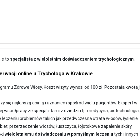
ie to
specjalista z wieloletnim doświadczeniem trychologicznym
.
rwacji online u Trychologa w Krakowie
gramu Zdrowe Włosy. Koszt wizyty wynosi od 100 zł. Pozostała kwota j
szy się najlepszą opinią i uznaniem spośród wielu pacjentów. Ekspert w
j współpracy ze specjalistami z dziedzin tj.: medycyna, biotechnologia,
 leczeniu problemów takich jak przedwczesna utrata włosów, łysienie
biet, przerzedzenie włosów, łuszczyca, łojotokowe zapalenie skóry,
ęki
wieloletniemu doświadczeniu w pomyślnym leczeniu
tych i innych