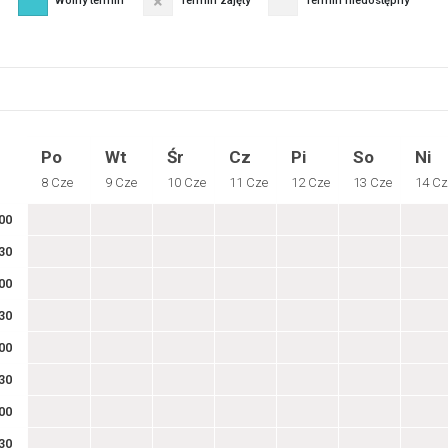
Wolny termin
Termin zajęty
Termin niedostępny
Po
Wt
Śr
Cz
Pi
So
Ni
8 Cze
9 Cze
10 Cze
11 Cze
12 Cze
13 Cze
14 Cz
00
30
00
30
00
30
00
30