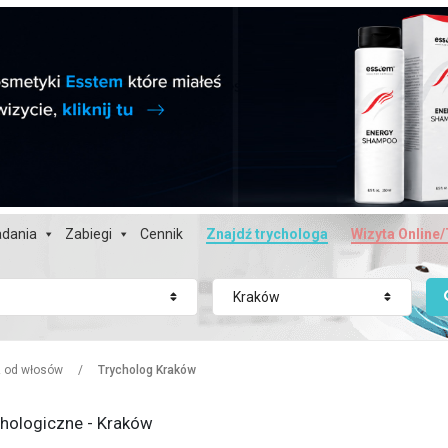
dania
Zabiegi
Cennik
Znajdź trychologa
Wizyta Online/
Kraków
z od włosów
/
Trycholog Kraków
chologiczne - Kraków