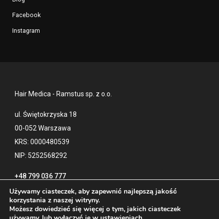
Facebook
Instagram
Hair Medica - Ramstus sp. z o.o.
ul. Świętokrzyska 18
00-052 Warszawa
KRS: 0000480539
NIP: 5252568292
+48 799 036 777
Używamy ciasteczek, aby zapewnić najlepszą jakość
korzystania z naszej witryny.
Możesz dowiedzieć się więcej o tym, jakich ciasteczek
Kontakt
Polityka prywatności
używamy, lub wyłączyć je w
ustawieniach
.