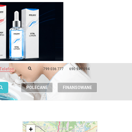
Telefon
799 036 777
690 949 594
POLECANE
FINANSOWANE
+