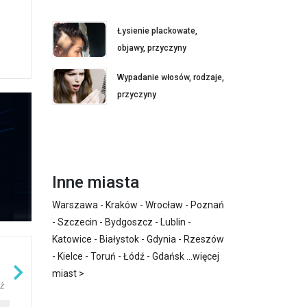
Łysienie plackowate,
objawy, przyczyny
Wypadanie włosów, rodzaje,
przyczyny
Inne miasta
Warszawa
-
Kraków
-
Wrocław
-
Poznań
-
Szczecin
-
Bydgoszcz
-
Lublin
-
Katowice
-
Białystok
-
Gdynia
-
Rzeszów
-
Kielce
-
Toruń
-
Łódź
-
Gdańsk
...
więcej
miast >
ź