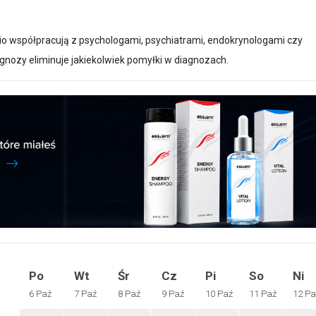
nio współpracują z psychologami, psychiatrami, endokrynologami czy
gnozy eliminuje jakiekolwiek pomyłki w diagnozach.
Po
Wt
Śr
Cz
Pi
So
Ni
6 Paź
7 Paź
8 Paź
9 Paź
10 Paź
11 Paź
12 Pa