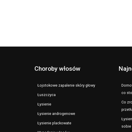
Choroby włosów
Najn
Łojotokowe zapalenie skóry głowy
Domow
co st
Łuszczyca
Co zro
Łysienie
przetł
Łysienie androgenowe
Łysien
Łysienie plackowate
sobie 