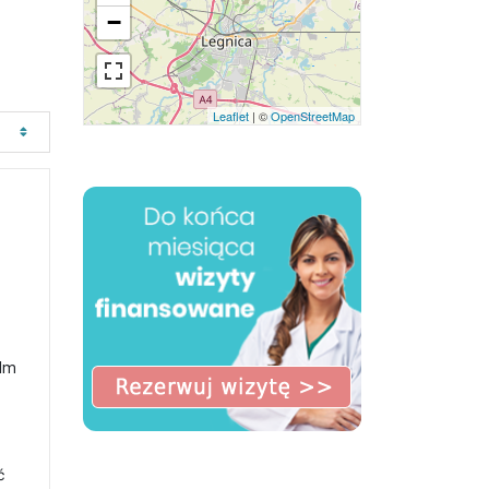
−
Leaflet
| ©
OpenStreetMap
 Im
ć