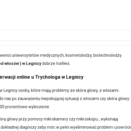
solwenci uniwersytetów medycznych, kosmetolodzy, biotechnolodzy.
 od włosów ) w Legnicy
dobrze trafiłeś.
rwacji online u Trychologa w Legnicy
 Legnicy osoby, które mają problemy ze skóra głowy, z włosami.
o nas po zauważeniu niepokojącej sytuacji z włosami czy skóra głowy.
00 procentowe wyleczenie.
skórę głowy przy pomocy mikrokamery czy mikroskopu , wykonają
a dokładnej diagnozy żeby móc w pełni wyeliminować problem i powróci