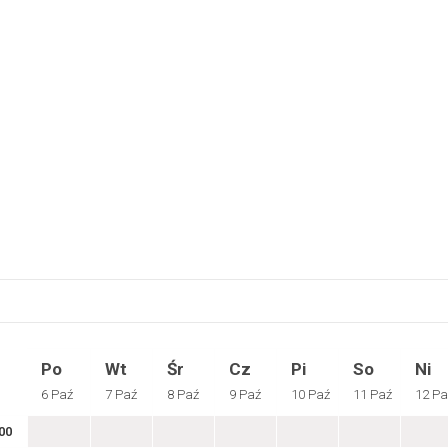
Po
Wt
Śr
Cz
Pi
So
Ni
6 Paź
7 Paź
8 Paź
9 Paź
10 Paź
11 Paź
12 Pa
00