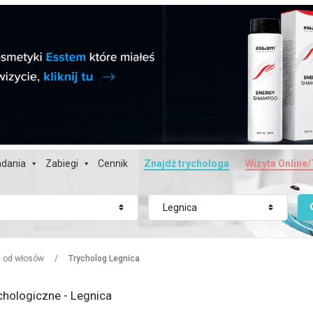
dania
Zabiegi
Cennik
Znajdź trychologa
Wizyta Online/
Legnica
z od włosów
/
Trycholog Legnica
chologiczne - Legnica