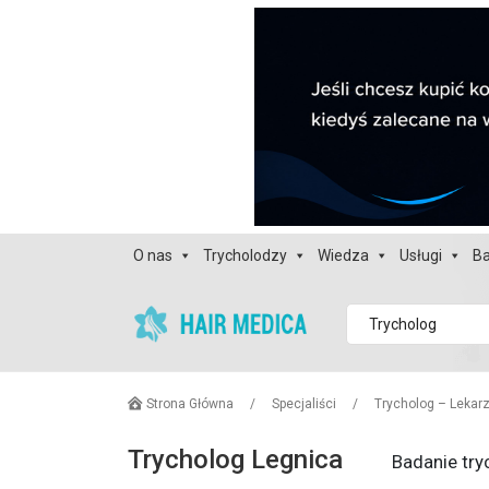
O nas
Trycholodzy
Wiedza
Usługi
Ba
Trycholog
Strona Główna
/
Specjaliści
/
Trycholog – Lekar
Trycholog Legnica
Badanie try