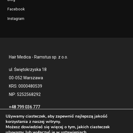
Facebook
Instagram
Hair Medica - Ramstus sp. z o.o.
ul. Świętokrzyska 18
00-052 Warszawa
KRS: 0000480539
NIP: 5252568292
+48 799 036 777
Używamy ciasteczek, aby zapewnić najlepszą jakość
korzystania z naszej witryny.
Możesz dowiedzieć się więcej o tym, jakich ciasteczek
Kontakt
Polityka prywatności
używamy, lub wyłączyć je w
ustawieniach
.