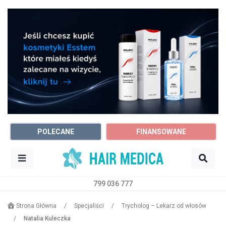
POLECANE
FINANSOWANE
799 036 777
Sz
Trycholog
Katowice
Strona Główna
/
Specjaliści
/
Trycholog – Lekarz od włosów
/
Natalia Kuleczka