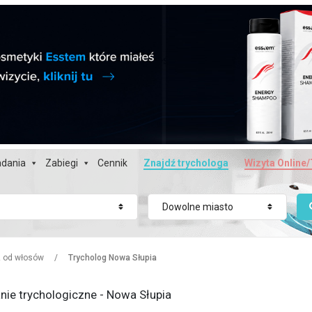
dania
Zabiegi
Cennik
Znajdź trychologa
Wizyta Online/
Dowolne miasto
z od włosów
/
Trycholog Nowa Słupia
nie trychologiczne - Nowa Słupia