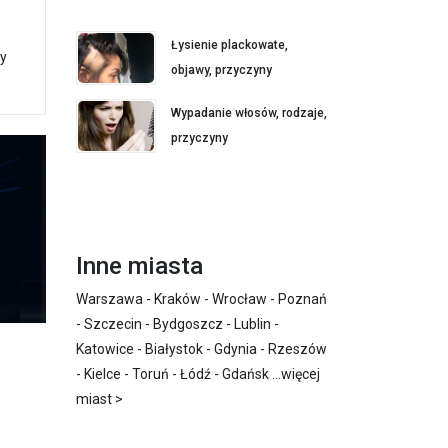
Łysienie plackowate,
zy
objawy, przyczyny
Wypadanie włosów, rodzaje,
przyczyny
Inne miasta
Warszawa
-
Kraków
-
Wrocław
-
Poznań
-
Szczecin
-
Bydgoszcz
-
Lublin
-
Katowice
-
Białystok
-
Gdynia
-
Rzeszów
-
Kielce
-
Toruń
-
Łódź
-
Gdańsk
...
więcej
miast >