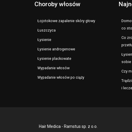
Choroby włosów
Najn
Łojotokowe zapalenie skóry głowy
Domow
co st
Łuszczyca
Co zro
Łysienie
przetł
Łysienie androgenowe
Łysien
Łysienie plackowate
sobie 
Wypadanie włosów
Czy m
Wypadanie włosów po ciąży
Trądzi
i lecz
Hair Medica - Ramstus sp. z o.o.