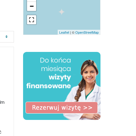
−
Leaflet
| ©
OpenStreetMap
 Im
ć