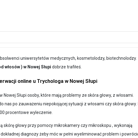
 absolwenci uniwersytetów medycznych, kosmetolodzy, biotechnolodzy.
 od włosów ) w Nowej Słupi
dobrze trafiłeś.
rwacji online u Trychologa w Nowej Słupi
 Nowej Słupi osoby, które mają problemy ze skóra głowy, z włosami.
o nas po zauważeniu niepokojącej sytuacji z włosami czy skóra głowy.
00 procentowe wyleczenie.
ają skórę głowy przy pomocy mikrokamery czy mikroskopu , wykonają
a dokładnej diagnozy żeby móc w pełni wyeliminować problem i powróci