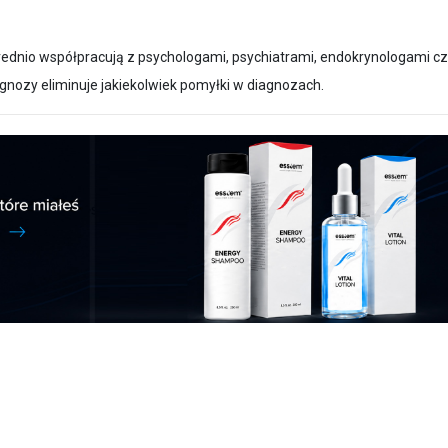
średnio współpracują z psychologami, psychiatrami, endokrynologami c
gnozy eliminuje jakiekolwiek pomyłki w diagnozach.