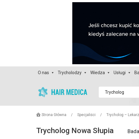
O nas
Trycholodzy
Wiedza
Usługi
Ba
Trycholog
Strona Główna
/
Specjaliści
/
Trycholog – Lekar
Trycholog Nowa Słupia
Bada