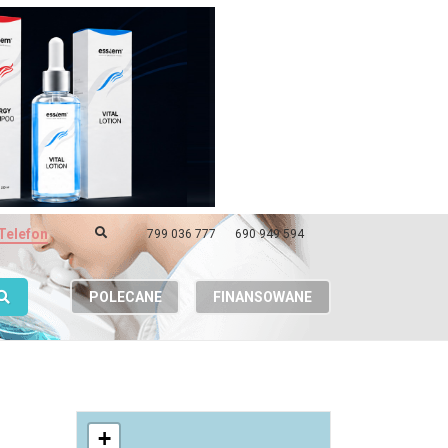
Telefon
799 036 777
690 949 594
POLECANE
FINANSOWANE
+