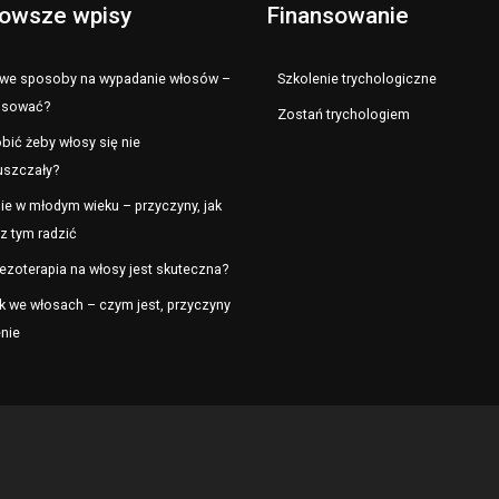
owsze wpisy
Finansowanie
e sposoby na wypadanie włosów –
Szkolenie trychologiczne
osować?
Zostań trychologiem
bić żeby włosy się nie
uszczały?
ie w młodym wieku – przyczyny, jak
z tym radzić
ezoterapia na włosy jest skuteczna?
k we włosach – czym jest, przyczyny
enie