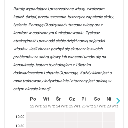
Ratuję wypadające i przerzedzone włosy, zwalczam
łupież, świąd, przetłuszczanie, łuszczycę zapalenie skóry,
łysienie. Pomogę Ci odzyskać utracone włosy oraz
komfort w codziennym funkcjonowaniu. Zyskasz
atrakcyjność i pewność siebie dzięki nowej objętości
włosów. Jeśli chcesz pozbyć się skutecznie swoich
problemów ze skórą głowy lub włosami umów się na
konsultację Jestem trychologiem z 10letnim
doświadczeniem i chętnie Ci pomogę. Każdy klient jest u
mnie traktowany indywidualnie i otoczony jest opieką w
całym okresie kuracji.
Po
Wt
Śr
Cz
Pi
So
Ni
22 Wrz
23 Wrz
24 Wrz
25 Wrz
26 Wrz
27 Wrz
28 Wrz
10:00
10:30