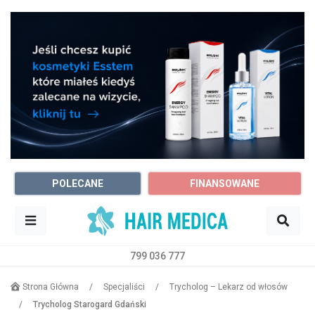
POLECANE
FINANSOWANE
799 036 777
Sz
Trycholog
Dowolne miasto
Strona Główna
/
Specjaliści
/
Trycholog – Lekarz od włosów
/
Trycholog Starogard Gdański