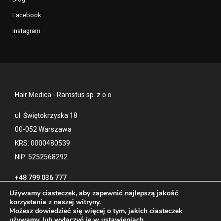
Facebook
Instagram
Hair Medica - Ramstus sp. z o.o.
ul. Świętokrzyska 18
00-052 Warszawa
KRS: 0000480539
NIP: 5252568292
+48 799 036 777
Używamy ciasteczek, aby zapewnić najlepszą jakość
korzystania z naszej witryny.
Możesz dowiedzieć się więcej o tym, jakich ciasteczek
Kontakt
Polityka prywatności
używamy, lub wyłączyć je w
ustawieniach
.