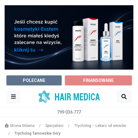
POLECANE
FINANSOWANE
799 036 777
Sz
Trycholog
Dowolne miasto
Strona Główna
/
Specjaliści
/
Trycholog – Lekarz od włosów
/
Trycholog Tarnowskie Góry