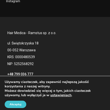
Instagram
Hair Medica - Ramstus sp. z o.o.
ul. Świętokrzyska 18
00-052 Warszawa
KRS: 0000480539
NIP: 5252568292
+48 799 036 777
Używamy ciasteczek, aby zapewnić najlepszą jakość
korzystania z naszej witryny.
Możesz dowiedzieć się więcej o tym, jakich ciasteczek
Kontakt
Polityka prywatności
używamy, lub wyłączyć je w
ustawieniach
.
Blog
Akceptuj