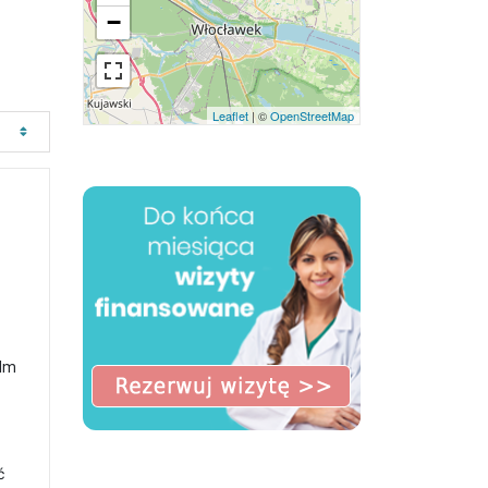
−
Leaflet
| ©
OpenStreetMap
 Im
ć