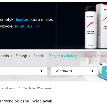
dania
Zabiegi
Cennik
Znajdź trychologa
Wizyta Online/
Włocławek
z od włosów
/
Trycholog Włocławek
e trychologiczne - Włocławek