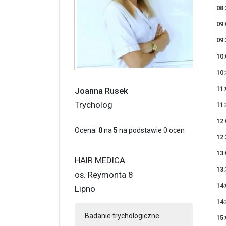
08:
09:
09:
10:
10:
11:
Joanna Rusek
Trycholog
11:
12:
Ocena:
0
na
5
na podstawie
0
ocen
12:
13:
HAIR MEDICA
13:
os. Reymonta 8
14:
Lipno
14:
Badanie trychologiczne
15: