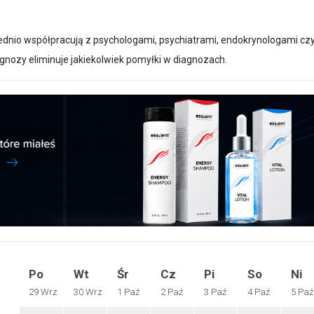
ednio współpracują z psychologami, psychiatrami, endokrynologami cz
gnozy eliminuje jakiekolwiek pomyłki w diagnozach.
Po
Wt
Śr
Cz
Pi
So
Ni
29 Wrz
30 Wrz
1 Paź
2 Paź
3 Paź
4 Paź
5 Paź