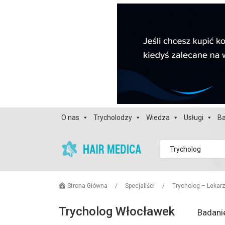
O nas
Trycholodzy
Wiedza
Usługi
Ba
Trycholog
Strona Główna
/
Specjaliści
/
Trycholog – Lekar
Trycholog Włocławek
Badani