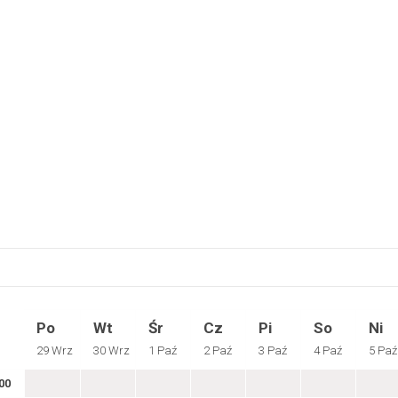
Po
Wt
Śr
Cz
Pi
So
Ni
29 Wrz
30 Wrz
1 Paź
2 Paź
3 Paź
4 Paź
5 Paź
00