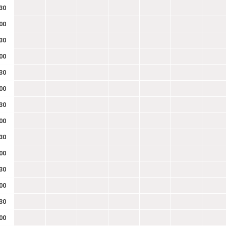
30
00
30
00
30
00
30
00
30
00
30
00
30
00