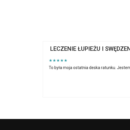
LECZENIE ŁUPIEŻU I SWĘDZE
★★★★★
To była moja ostatnia deska ratunku. Jestem