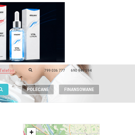
Telefon
799 036 777
690 949 594
POLECANE
FINANSOWANE
+