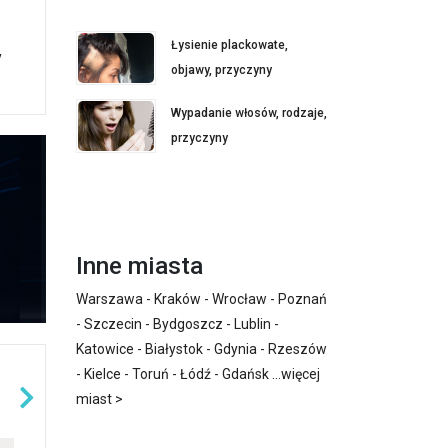
Łysienie plackowate,
y
objawy, przyczyny
Wypadanie włosów, rodzaje,
przyczyny
Inne miasta
Warszawa
-
Kraków
-
Wrocław
-
Poznań
-
Szczecin
-
Bydgoszcz
-
Lublin
-
Katowice
-
Białystok
-
Gdynia
-
Rzeszów
-
Kielce
-
Toruń
-
Łódź
-
Gdańsk
...
więcej
miast >