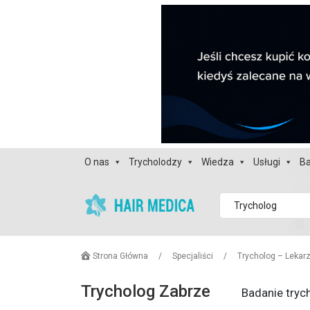
O nas
Trycholodzy
Wiedza
Usługi
Ba
Trycholog
Strona Główna
/
Specjaliści
/
Trycholog – Lekar
Trycholog Zabrze
Badanie tryc