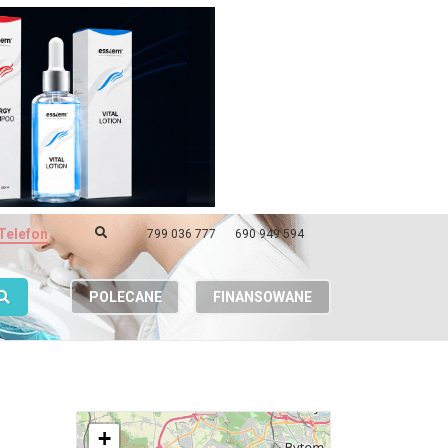
Telefon
799 036 777
690 949 594
POLECANE
FINANSOWANE
+