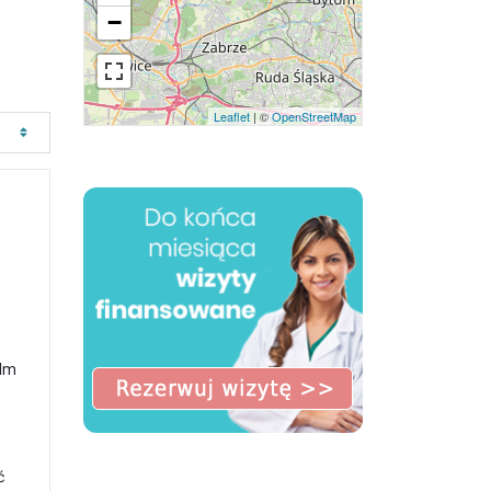
−
Leaflet
| ©
OpenStreetMap
 Im
ć