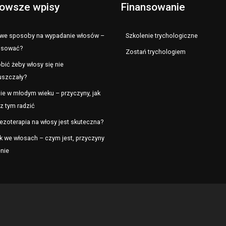
owsze wpisy
Finansowanie
e sposoby na wypadanie włosów –
Szkolenie trychologiczne
osować?
Zostań trychologiem
bić żeby włosy się nie
uszczały?
ie w młodym wieku – przyczyny, jak
z tym radzić
ezoterapia na włosy jest skuteczna?
k we włosach – czym jest, przyczyny
enie