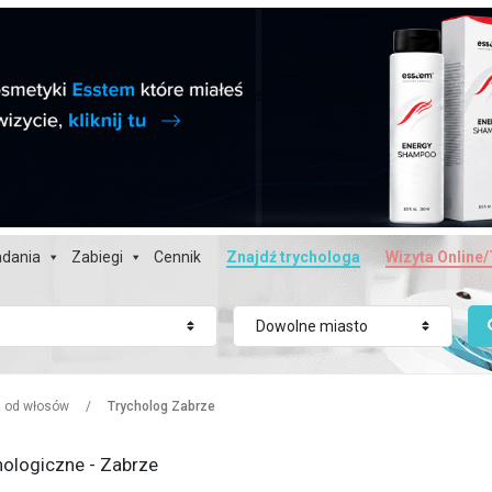
dania
Zabiegi
Cennik
Znajdź trychologa
Wizyta Online/
Dowolne miasto
z od włosów
/
Trycholog Zabrze
hologiczne - Zabrze