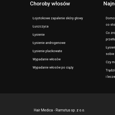
Choroby włosów
Najn
Łojotokowe zapalenie skóry głowy
Domow
co st
Łuszczyca
Co zro
Łysienie
przetł
Łysienie androgenowe
Łysien
Łysienie plackowate
sobie 
Wypadanie włosów
Czy m
Wypadanie włosów po ciąży
Trądzi
i lecz
Hair Medica - Ramstus sp. z o.o.