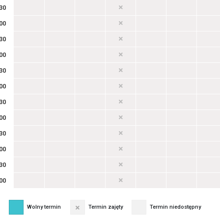
30
00
30
00
30
00
30
00
30
00
30
00
Wolny termin
Termin zajęty
Termin niedostępny