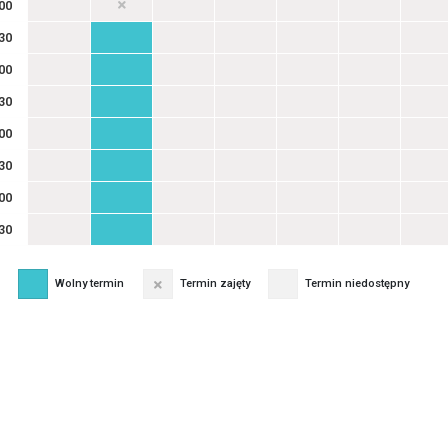
00
30
00
30
00
30
00
30
Wolny termin
Termin zajęty
Termin niedostępny