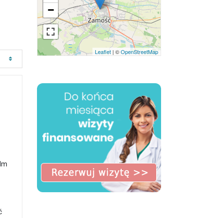
−
Leaflet
| ©
OpenStreetMap
 Im
ć