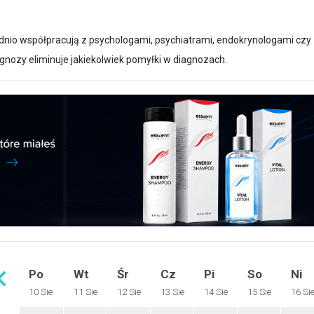
dnio współpracują z psychologami, psychiatrami, endokrynologami czy
gnozy eliminuje jakiekolwiek pomyłki w diagnozach.
Po
Wt
Śr
Cz
Pi
So
Ni
10 Sie
11 Sie
12 Sie
13 Sie
14 Sie
15 Sie
16 Si