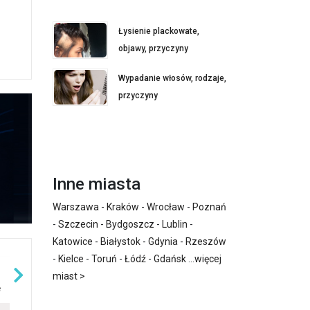
Łysienie plackowate,
objawy, przyczyny
Wypadanie włosów, rodzaje,
przyczyny
Inne miasta
Warszawa
-
Kraków
-
Wrocław
-
Poznań
-
Szczecin
-
Bydgoszcz
-
Lublin
-
Katowice
-
Białystok
-
Gdynia
-
Rzeszów
-
Kielce
-
Toruń
-
Łódź
-
Gdańsk
...
więcej
miast >
e