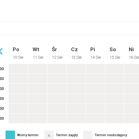
Po
Wt
Śr
Cz
Pi
So
Ni
10 Sie
11 Sie
12 Sie
13 Sie
14 Sie
15 Sie
16 Si
00
30
00
30
00
30
Wolny termin
Termin zajęty
Termin niedostępny