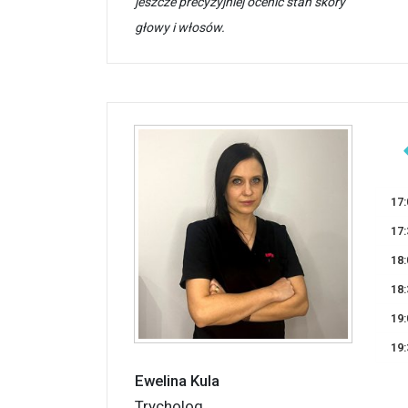
jeszcze precyzyjniej ocenić stan skóry
głowy i włosów.
17:
17:
18:
18:
19:
19:
Ewelina Kula
Trycholog