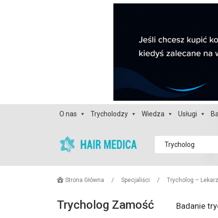
O nas
Trycholodzy
Wiedza
Usługi
Ba
Trycholog
Strona Główna
/
Specjaliści
/
Trycholog – Lekar
Trycholog Zamość
Badanie tr