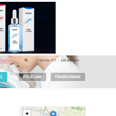
Telefon
799 036 777
690 949 594
POLECANE
FINANSOWANE
+