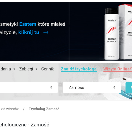
dania
Zabiegi
Cennik
Znajdź trychologa
Wizyta Online/
Zamość
z od włosów
/
Trycholog Zamość
ychologiczne - Zamość