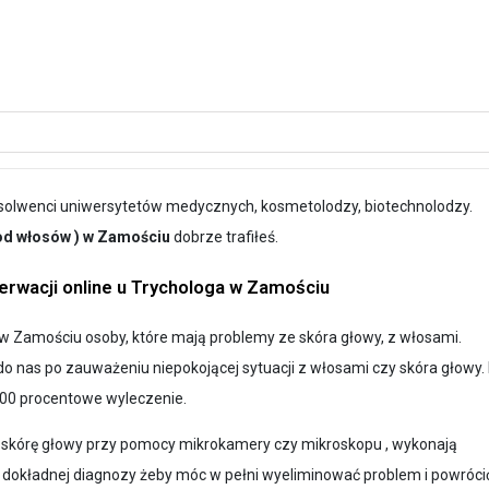
bsolwenci uniwersytetów medycznych, kosmetolodzy, biotechnolodzy.
a od włosów ) w Zamościu
dobrze trafiłeś.
rwacji online u Trychologa w Zamościu
 Zamościu osoby, które mają problemy ze skóra głowy, z włosami.
o nas po zauważeniu niepokojącej sytuacji z włosami czy skóra głowy.
00 procentowe wyleczenie.
 skórę głowy przy pomocy mikrokamery czy mikroskopu , wykonają
a dokładnej diagnozy żeby móc w pełni wyeliminować problem i powróci