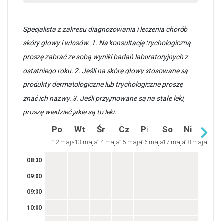
Specjalista z zakresu diagnozowania i leczenia chorób
skóry głowy i włosów. 1. Na konsultację trychologiczną
proszę zabrać ze sobą wyniki badań laboratoryjnych z
ostatniego roku. 2. Jeśli na skórę głowy stosowane są
produkty dermatologiczne lub trychologiczne proszę
znać ich nazwy. 3. Jeśli przyjmowane są na stałe leki,
proszę wiedzieć jakie są to leki.
Po
Wt
Śr
Cz
Pi
So
Ni
12 maja
13 maja
14 maja
15 maja
16 maja
17 maja
18 maja
08:30
09:00
09:30
10:00