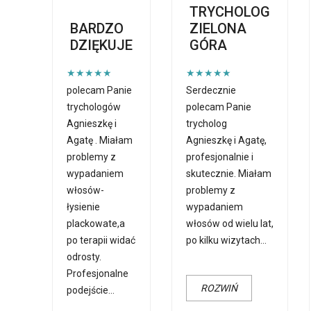
TRYCHOLOG
BARDZO
ZIELONA
DZIĘKUJE
GÓRA
★★★★★
★★★★★
polecam Panie
Serdecznie
trychologów
polecam Panie
Agnieszkę i
trycholog
Agatę . Miałam
Agnieszkę i Agatę,
problemy z
profesjonalnie i
wypadaniem
skutecznie. Miałam
włosów-
problemy z
łysienie
wypadaniem
plackowate,a
włosów od wielu lat,
po terapii widać
po kilku wizytach
...
odrosty.
Profesjonalne
ROZWIŃ
podejście
...