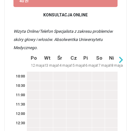
40 zł
KONSULTACJA ONLINE
Wizyta Online/Telefon Specjalista z zakresu problemów
skóry głowy i włosów. Absolwentka Uniwersytetu
Medycznego.
Po
Wt
Śr
Cz
Pi
So
Ni
12 maja
13 maja
14 maja
15 maja
16 maja
17 maja
18 maja
10:00
10:30
11:00
11:30
12:00
12:30