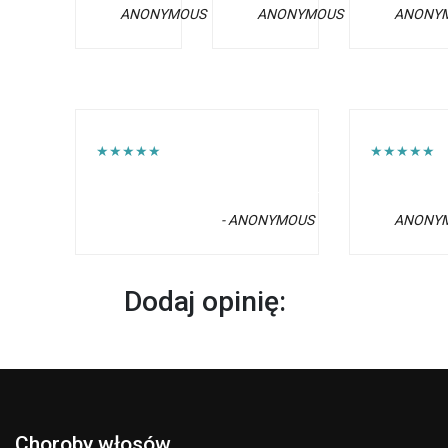
ANONYMOUS
ANONYMOUS
ANONY
★★★★★
★★★★★
- ANONYMOUS
ANONY
Dodaj opinię:
Choroby włosów