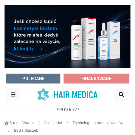
POLECANE
FINANSOWANE
799 036 777
Sz
Trycholog
Kielce
Strona Główna
/
Specjaliści
/
Trycholog – Lekarz od włosów
/
Edyta Głuszek