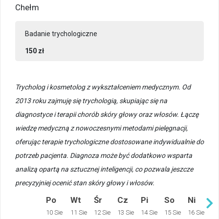
Chełm
Badanie trychologiczne
150 zł
Trycholog i kosmetolog z wykształceniem medycznym. Od
2013 roku zajmuję się trychologią, skupiając się na
diagnostyce i terapii chorób skóry głowy oraz włosów. Łączę
wiedzę medyczną z nowoczesnymi metodami pielęgnacji,
oferując terapie trychologiczne dostosowane indywidualnie do
potrzeb pacjenta. Diagnoza może być dodatkowo wsparta
analizą opartą na sztucznej inteligencji, co pozwala jeszcze
precyzyjniej ocenić stan skóry głowy i włosów.
Po
Wt
Śr
Cz
Pi
So
Ni
10 Sie
11 Sie
12 Sie
13 Sie
14 Sie
15 Sie
16 Sie