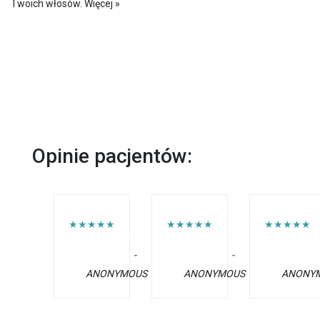
Twoich włosów.
Więcej »
Opinie pacjentów:
★★★★★
★★★★★
★★★★★
-
-
ANONYMOUS
ANONYMOUS
ANONY