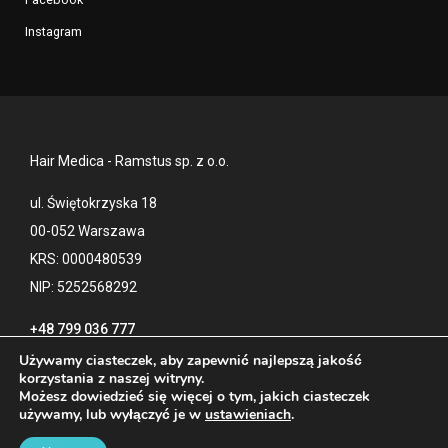
Instagram
Hair Medica - Ramstus sp. z o.o.
ul. Świętokrzyska 18
00-052 Warszawa
KRS: 0000480539
NIP: 5252568292
+48 799 036 777
Używamy ciasteczek, aby zapewnić najlepszą jakość
korzystania z naszej witryny.
Możesz dowiedzieć się więcej o tym, jakich ciasteczek
Kontakt
Polityka prywatności
używamy, lub wyłączyć je w
ustawieniach
.
Blog