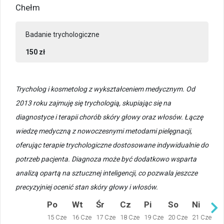
Chełm
Badanie trychologiczne
150 zł
Trycholog i kosmetolog z wykształceniem medycznym. Od
2013 roku zajmuję się trychologią, skupiając się na
diagnostyce i terapii chorób skóry głowy oraz włosów. Łączę
wiedzę medyczną z nowoczesnymi metodami pielęgnacji,
oferując terapie trychologiczne dostosowane indywidualnie do
potrzeb pacjenta. Diagnoza może być dodatkowo wsparta
analizą opartą na sztucznej inteligencji, co pozwala jeszcze
precyzyjniej ocenić stan skóry głowy i włosów.
Po
Wt
Śr
Cz
Pi
So
Ni
15 Cze
16 Cze
17 Cze
18 Cze
19 Cze
20 Cze
21 Cze