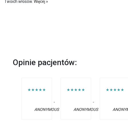
Twoich włosów.
Więcej »
Opinie pacjentów:
★★★★★
★★★★★
★★★★★
-
-
ANONYMOUS
ANONYMOUS
ANONY