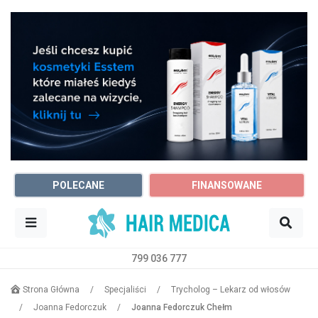
POLECANE
FINANSOWANE
799 036 777
Sz
Trycholog
Chełm
Strona Główna
/
Specjaliści
/
Trycholog – Lekarz od włosów
/
Joanna Fedorczuk
/
Joanna Fedorczuk Chełm