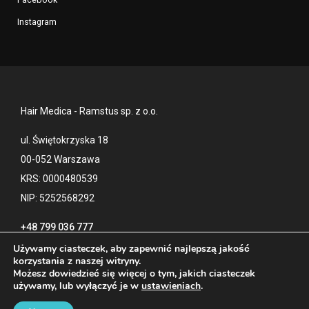
Instagram
Hair Medica - Ramstus sp. z o.o.
ul. Świętokrzyska 18
00-052 Warszawa
KRS: 0000480539
NIP: 5252568292
+48 799 036 777
Używamy ciasteczek, aby zapewnić najlepszą jakość
korzystania z naszej witryny.
Możesz dowiedzieć się więcej o tym, jakich ciasteczek
Kontakt
Polityka prywatności
używamy, lub wyłączyć je w
ustawieniach
.
Blog