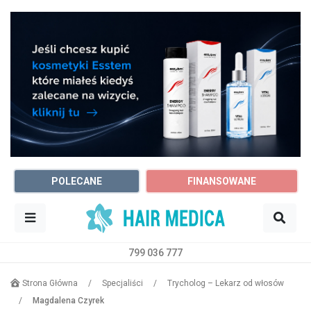
POLECANE
FINANSOWANE
799 036 777
Sz
Trycholog
Wrocław
Strona Główna
/
Specjaliści
/
Trycholog – Lekarz od włosów
/
Magdalena Czyrek