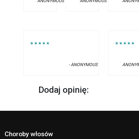
ANONYMOUS
ANONYMOUS
ANONY
★★★★★
★★★★★
- ANONYMOUS
ANONY
Dodaj opinię:
Choroby włosów