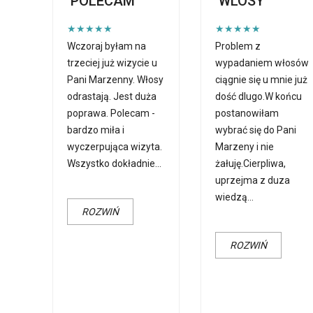
POLECAM
WLOSY
★★★★★
★★★★★
Wczoraj byłam na
Problem z
trzeciej już wizycie u
wypadaniem włosów
Pani Marzenny. Włosy
ciągnie się u mnie już
odrastają. Jest duża
dość dlugo.W końcu
poprawa. Polecam -
postanowiłam
bardzo miła i
wybrać się do Pani
wyczerpująca wizyta.
Marzeny i nie
Wszystko dokładnie
...
żałuję.Cierpliwa,
uprzejma z duza
wiedzą
...
ROZWIŃ
ROZWIŃ