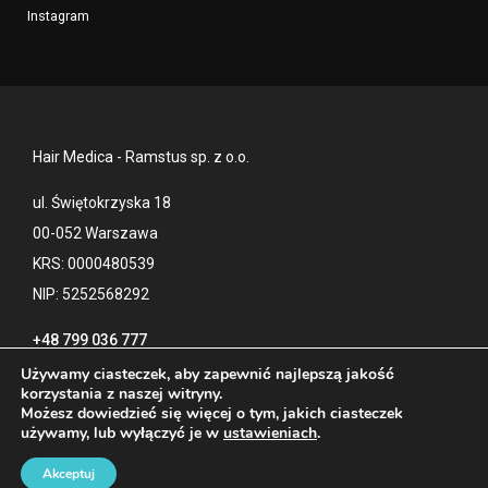
Instagram
Hair Medica - Ramstus sp. z o.o.
ul. Świętokrzyska 18
00-052 Warszawa
KRS: 0000480539
NIP: 5252568292
+48 799 036 777
Używamy ciasteczek, aby zapewnić najlepszą jakość
korzystania z naszej witryny.
Możesz dowiedzieć się więcej o tym, jakich ciasteczek
Kontakt
Polityka prywatności
używamy, lub wyłączyć je w
ustawieniach
.
Blog
Akceptuj