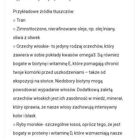
Przykładowe źródła tłuszczów:
○ Tran
○ Zimnotłoczone, nierafinowane oleje, np. olej lniany,
oliwa z oliwek
○ Orzechy włoskie- to jedyny rodzaj orzechów, który
zawiera w sobie pokłady kwasów omega3. Są również
bogate w biotynę i witaminę E, które pomagają chronić
twoje komórki przed uszkodzeniami – także od
ekspozycji na słońce. Niedobory biotyny mogą
powodować wypadanie włosów. Dodatkową zaletą
orzechów włoskich jest ich zasobność w miedź, minerał,
który sprawia, że nasze włosy zachowują intensywny
kolor i blask
○ Ryby morskie- szczególnie łosoś, oprócz tego, że jest
bogaty w proteiny i witaminę D, które wzmacniają nasze