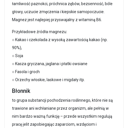
łamliwość paznokci, próchnica zębów, bezsenność, bóle
głowy, uczucie zmęczenia i kiepskie samopoczucie.
Magnez jest najlepiej przyswajalny z witaminą B6.
Przykładowe źródła magnezu:
○ Kakao i czekolada z wysoką zawartością kakao (np.
90%),
○ Soja
○ Kasza gryczana, jaglana i płatki owsiane
○ Fasola i groch
○ Orzechy włoskie, laskowe i migdały itp.
Błonnik
to grupa substancji pochodzenia roślinnego, które nie są
trawione ani wchłaniane przez organizm, ale pełnią w
nim bardzo ważną funkcję – przede wszystkim regulują
pracę jelit zapobiegając zaparciom, wzdęciom i