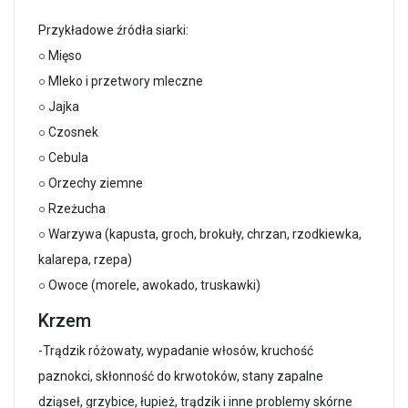
Przykładowe źródła siarki:
○ Mięso
○ Mleko i przetwory mleczne
○ Jajka
○ Czosnek
○ Cebula
○ Orzechy ziemne
○ Rzeżucha
○ Warzywa (kapusta, groch, brokuły, chrzan, rzodkiewka,
kalarepa, rzepa)
○ Owoce (morele, awokado, truskawki)
Krzem
-Trądzik różowaty, wypadanie włosów, kruchość
paznokci, skłonność do krwotoków, stany zapalne
dziąseł, grzybice, łupież, trądzik i inne problemy skórne