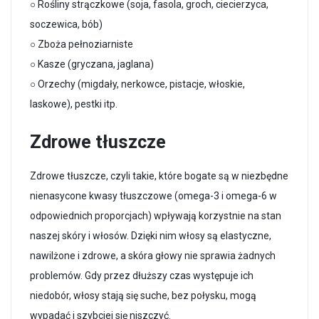
○ Rośliny strączkowe (soja, fasola, groch, ciecierzyca,
soczewica, bób)
○ Zboża pełnoziarniste
○ Kasze (gryczana, jaglana)
○ Orzechy (migdały, nerkowce, pistacje, włoskie,
laskowe), pestki itp.
Zdrowe tłuszcze
Zdrowe tłuszcze, czyli takie, które bogate są w niezbędne
nienasycone kwasy tłuszczowe (omega-3 i omega-6 w
odpowiednich proporcjach) wpływają korzystnie na stan
naszej skóry i włosów. Dzięki nim włosy są elastyczne,
nawilżone i zdrowe, a skóra głowy nie sprawia żadnych
problemów. Gdy przez dłuższy czas występuje ich
niedobór, włosy stają się suche, bez połysku, mogą
wypadać i szybciej się niszczyć.