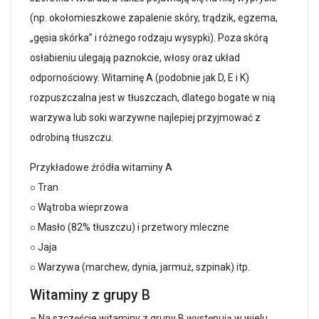
(np. okołomieszkowe zapalenie skóry, trądzik, egzema,
„gęsia skórka” i różnego rodzaju wysypki). Poza skórą
osłabieniu ulegają paznokcie, włosy oraz układ
odpornościowy. Witaminę A (podobnie jak D, E i K)
rozpuszczalna jest w tłuszczach, dlatego bogate w nią
warzywa lub soki warzywne najlepiej przyjmować z
odrobiną tłuszczu.
Przykładowe źródła witaminy A
○ Tran
○ Wątroba wieprzowa
○ Masło (82% tłuszczu) i przetwory mleczne
○ Jaja
○ Warzywa (marchew, dynia, jarmuż, szpinak) itp.
Witaminy z grupy B
– Na szczęście witaminy z grupy B występują w wielu