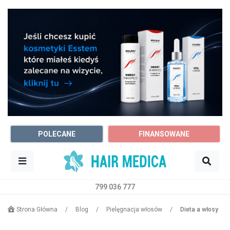
POLECANE
FINANSOWANE
799 036 777
Sz
Trycholog
Dowolne miasto
Strona Główna
/
Blog
/
Pielęgnacja włosów
/
Dieta a włosy