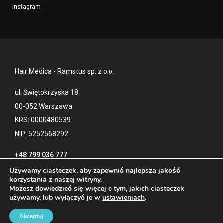
Instagram
Hair Medica - Ramstus sp. z o.o.
ul. Świętokrzyska 18
00-052 Warszawa
KRS: 0000480539
NIP: 5252568292
+48 799 036 777
Używamy ciasteczek, aby zapewnić najlepszą jakość
korzystania z naszej witryny.
Możesz dowiedzieć się więcej o tym, jakich ciasteczek
Kontakt
Polityka prywatności
używamy, lub wyłączyć je w
ustawieniach
.
Blog
Akceptuj