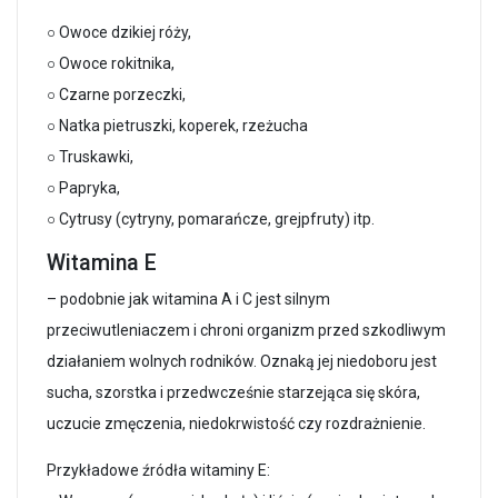
○ Owoce dzikiej róży,
○ Owoce rokitnika,
○ Czarne porzeczki,
○ Natka pietruszki, koperek, rzeżucha
○ Truskawki,
○ Papryka,
○ Cytrusy (cytryny, pomarańcze, grejpfruty) itp.
Witamina E
– podobnie jak witamina A i C jest silnym
przeciwutleniaczem i chroni organizm przed szkodliwym
działaniem wolnych rodników. Oznaką jej niedoboru jest
sucha, szorstka i przedwcześnie starzejąca się skóra,
uczucie zmęczenia, niedokrwistość czy rozdrażnienie.
Przykładowe źródła witaminy E: