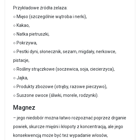
Przykładowe źródła żelaza:
○ Mięso (szczególnie wątroba i nerki),
○ Kakao,
○ Natka pietruszki,
○ Pokrzywa,
○ Pestki dyni, słonecznik, sezam, migdały, nerkowce,
pistacje,
○ Rośliny strączkowe (soczewica, soja, ciecierzyca),
○ Jajka,
○ Produkty zbożowe (otręby, razowe pieczywo),
○ Suszone owoce (śliwki, morele, rodzynki).
Magnez
– jego niedobór można łatwo rozpoznać poprzez drganie
powiek, skurcze mięśni i kłopoty z koncentracją, ale jego
konsekwencją może być też wypadanie włosów,