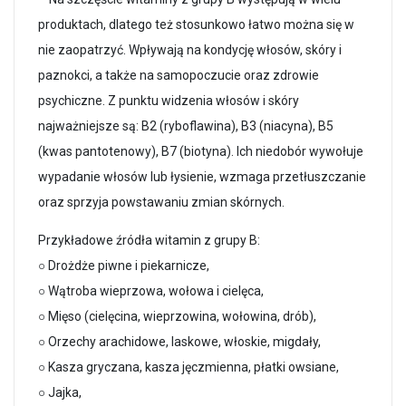
produktach, dlatego też stosunkowo łatwo można się w
nie zaopatrzyć. Wpływają na kondycję włosów, skóry i
paznokci, a także na samopoczucie oraz zdrowie
psychiczne. Z punktu widzenia włosów i skóry
najważniejsze są: B2 (ryboflawina), B3 (niacyna), B5
(kwas pantotenowy), B7 (biotyna). Ich niedobór wywołuje
wypadanie włosów lub łysienie, wzmaga przetłuszczanie
oraz sprzyja powstawaniu zmian skórnych.
Przykładowe źródła witamin z grupy B:
○ Drożdże piwne i piekarnicze,
○ Wątroba wieprzowa, wołowa i cielęca,
○ Mięso (cielęcina, wieprzowina, wołowina, drób),
○ Orzechy arachidowe, laskowe, włoskie, migdały,
○ Kasza gryczana, kasza jęczmienna, płatki owsiane,
○ Jajka,