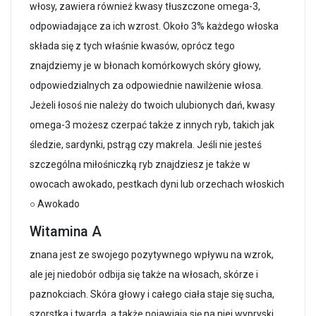
włosy, zawiera również kwasy tłuszczone omega-3,
odpowiadające za ich wzrost. Około 3% każdego włoska
składa się z tych właśnie kwasów, oprócz tego
znajdziemy je w błonach komórkowych skóry głowy,
odpowiedzialnych za odpowiednie nawilżenie włosa.
Jeżeli łosoś nie należy do twoich ulubionych dań, kwasy
omega-3 możesz czerpać także z innych ryb, takich jak
śledzie, sardynki, pstrąg czy makrela. Jeśli nie jesteś
szczególna miłośniczką ryb znajdziesz je także w
owocach awokado, pestkach dyni lub orzechach włoskich
○ Awokado
Witamina A
znana jest ze swojego pozytywnego wpływu na wzrok,
ale jej niedobór odbija się także na włosach, skórze i
paznokciach. Skóra głowy i całego ciała staje się sucha,
szorstka i twarda, a także pojawiają się na niej wypryski