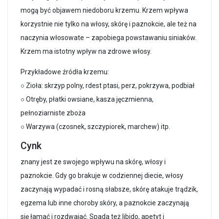
mogą być objawem niedoboru krzemu. Krzem wpływa
korzystnie nie tylko na włosy, skórę i paznokcie, ale też na
naczynia włosowate – zapobiega powstawaniu siniaków.
Krzem ma istotny wpływ na zdrowe włosy.
Przykładowe źródła krzemu:
○ Zioła: skrzyp polny, rdest ptasi, perz, pokrzywa, podbiał
○ Otręby, płatki owsiane, kasza jęczmienna,
pełnoziarniste zboża
○ Warzywa (czosnek, szczypiorek, marchew) itp.
Cynk
znany jest ze swojego wpływu na skórę, włosy i
paznokcie. Gdy go brakuje w codziennej diecie, włosy
zaczynają wypadać i rosną słabsze, skórę atakuje trądzik,
egzema lub inne choroby skóry, a paznokcie zaczynają
się łamać i rozdwajać. Spada też libido, apetyt i