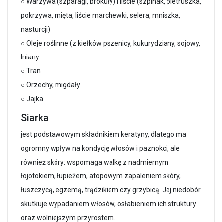
○ Warzywa (szparagi, brokuły) i liście (szpinak, pietruszka,
pokrzywa, mięta, liście marchewki, selera, mniszka,
nasturcji)
○ Oleje roślinne (z kiełków pszenicy, kukurydziany, sojowy,
lniany
○ Tran
○ Orzechy, migdały
○ Jajka
Siarka
jest podstawowym składnikiem keratyny, dlatego ma
ogromny wpływ na kondycję włosów i paznokci, ale
również skóry: wspomaga walkę z nadmiernym
łojotokiem, łupieżem, atopowym zapaleniem skóry,
łuszczycą, egzemą, trądzikiem czy grzybicą. Jej niedobór
skutkuje wypadaniem włosów, osłabieniem ich struktury
oraz wolniejszym przyrostem.