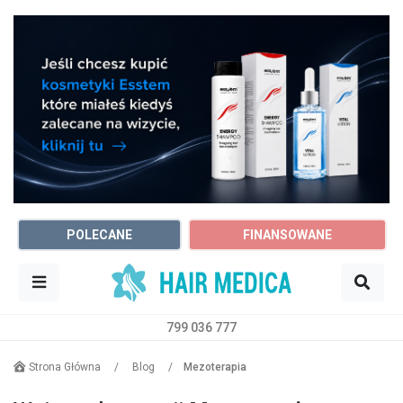
POLECANE
FINANSOWANE
799 036 777
Sz
Trycholog
Dowolne miasto
Strona Główna
/
Blog
/
Mezoterapia