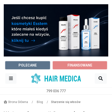
POLECANE
FINANSOWANE
799 036 777
Sz
Trycholog
Dowolne miasto
Strona Główna
/
Blog
/
Starzenie się włosów