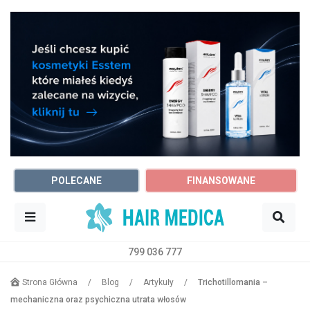
POLECANE
FINANSOWANE
799 036 777
Sz
Trycholog
Dowolne miasto
Strona Główna
/
Blog
/
Artykuły
/
Trichotillomania –
mechaniczna oraz psychiczna utrata włosów