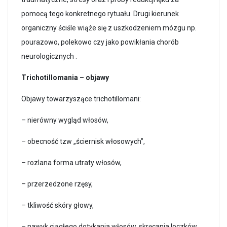
pomocą tego konkretnego rytuału. Drugi kierunek
organiczny ściśle wiąże się z uszkodzeniem mózgu np.
pourazowo, polekowo czy jako powikłania chorób
neurologicznych .
Trichotillomania – objawy
Objawy towarzyszące trichotillomani:
– nierówny wygląd włosów,
– obecność tzw „ściernisk włosowych”,
– rozlana forma utraty włosów,
– przerzedzone rzęsy,
– tkliwość skóry głowy,
–
nawyk ciągłego dotykania włosów, skręcania loczków,