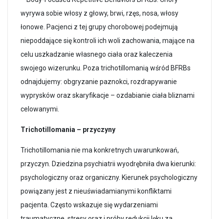
wyrywa sobie włosy z głowy, brwi, rzęs, nosa, włosy
łonowe. Pacjenci z tej grupy chorobowej podejmują
niepoddające się kontroli ich woli zachowania, mające na
celu uszkadzanie własnego ciała oraz kaleczenia
swojego wizerunku. Poza trichotillomanią wśród BFRBs
odnajdujemy: obgryzanie paznokci, rozdrapywanie
wyprysków oraz skaryfikacje – ozdabianie ciała bliznami
celowanymi.
Trichotillomania – przyczyny
Trichotillomania nie ma konkretnych uwarunkowań,
przyczyn. Dziedzina psychiatrii wyodrębniła dwa kierunki:
psychologiczny oraz organiczny. Kierunek psychologiczny
powiązany jest z nieuświadamianymi konfliktami
pacjenta. Często wskazuje się wydarzeniami
traumatyczne, stresy oraz i próby redukcji lęku za