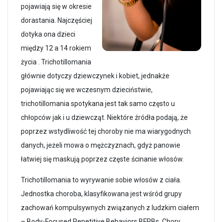
pojawiają się w okresie
dorastania. Najczęściej
dotyka ona dzieci
między 12 a 14 rokiem
życia . Trichotillomania
głównie dotyczy dziewczynek i kobiet, jednakże
pojawiając się we wczesnym dzieciństwie,
trichotillomania spotykana jest tak samo często u
chłopców jak i u dziewcząt. Niektóre źródła podają, że
poprzez wstydliwość tej choroby nie ma wiarygodnych
danych, jeżeli mowa o mężczyznach, gdyż panowie
łatwiej się maskują poprzez częste ścinanie włosów.
Trichotillomania to wyrywanie sobie włosów z ciała.
Jednostka choroba, klasyfikowana jest wśród grupy
zachowań kompulsywnych związanych z ludzkim ciałem
– Body-Focused Repetitive Behaviors BFRBs. Chory