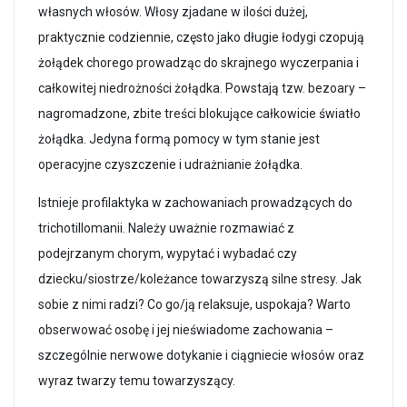
własnych włosów. Włosy zjadane w ilości dużej,
praktycznie codziennie, często jako długie łodygi czopują
żołądek chorego prowadząc do skrajnego wyczerpania i
całkowitej niedrożności żołądka. Powstają tzw. bezoary –
nagromadzone, zbite treści blokujące całkowicie światło
żołądka. Jedyna formą pomocy w tym stanie jest
operacyjne czyszczenie i udrażnianie żołądka.
Istnieje profilaktyka w zachowaniach prowadzących do
trichotillomanii. Należy uważnie rozmawiać z
podejrzanym chorym, wypytać i wybadać czy
dziecku/siostrze/koleżance towarzyszą silne stresy. Jak
sobie z nimi radzi? Co go/ją relaksuje, uspokaja? Warto
obserwować osobę i jej nieświadome zachowania –
szczególnie nerwowe dotykanie i ciągniecie włosów oraz
wyraz twarzy temu towarzyszący.