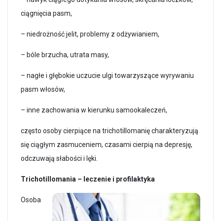
ciągnięcia pasm,
– niedrożność jelit, problemy z odżywianiem,
– bóle brzucha, utrata masy,
– nagłe i głębokie uczucie ulgi towarzyszące wyrywaniu
pasm włosów,
– inne zachowania w kierunku samookaleczeń,
często osoby cierpiące na trichotillomanię charakteryzują
się ciągłym zasmuceniem, czasami cierpią na depresję,
odczuwają słabości i lęki.
Trichotillomania – leczenie i profilaktyka
Osoba