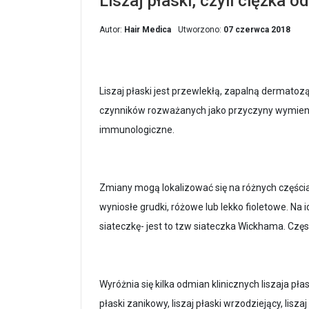
Liszaj płaski, czyli ciężka o
Autor:
Hair Medica
Utworzono:
07 czerwca 2018
Liszaj płaski jest przewlekłą, zapalną dermatoz
czynników rozważanych jako przyczyny wymienia s
immunologiczne.
Zmiany mogą lokalizować się na różnych częścia
wyniosłe grudki, różowe lub lekko fioletowe. Na
siateczkę- jest to tzw siateczka Wickhama. C
Wyróżnia się kilka odmian klinicznych liszaja płask
płaski zanikowy, liszaj płaski wrzodziejący, lisza