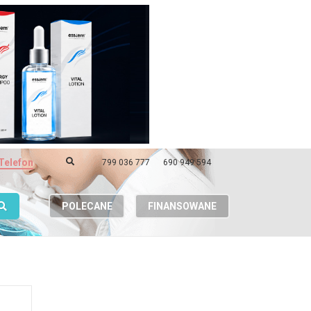
Telefon
799 036 777
690 949 594
POLECANE
FINANSOWANE