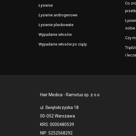
Co zro
Łysienie
przetł
Łysienie androgenowe
Łysien
Łysienie plackowate
sobie 
Wypadanie włosów
Czy m
Wypadanie włosów po ciąży
Trądzi
i lecz
Hair Medica - Ramstus sp. z o.o.
ul. Świętokrzyska 18
00-052 Warszawa
KRS: 0000480539
NIP: 5252568292