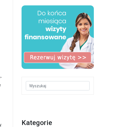
o-
e
Kategorie
y.