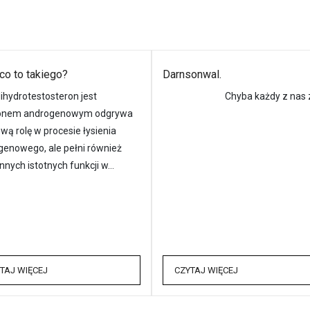
co to takiego?
Darnsonwal.
ihydrotestosteron jest
Chyba każdy z nas z
nem androgenowym odgrywa
wą rolę w procesie łysienia
genowego, ale pełni również
innych istotnych funkcji w…
TAJ WIĘCEJ
CZYTAJ WIĘCEJ