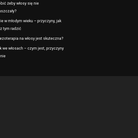
bić żeby włosy się nie
uszczały?
ie w młodym wieku – przyczyny, jak
z tym radzić
ezoterapia na włosy jest skuteczna?
k we włosach – czym jest, przyczyny
enie