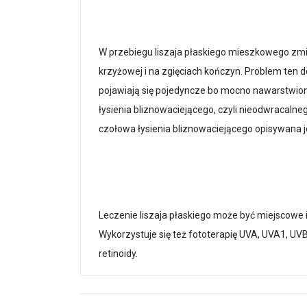
W przebiegu liszaja płaskiego mieszkowego zmian
krzyżowej i na zgięciach kończyn. Problem ten
pojawiają się pojedyncze bo mocno nawarstwio
łysienia bliznowaciejącego, czyli nieodwracaln
czołowa łysienia bliznowaciejącego opisywana jes
Leczenie liszaja płaskiego może być miejscowe i o
Wykorzystuje się też fototerapię UVA, UVA1, UVB
retinoidy.