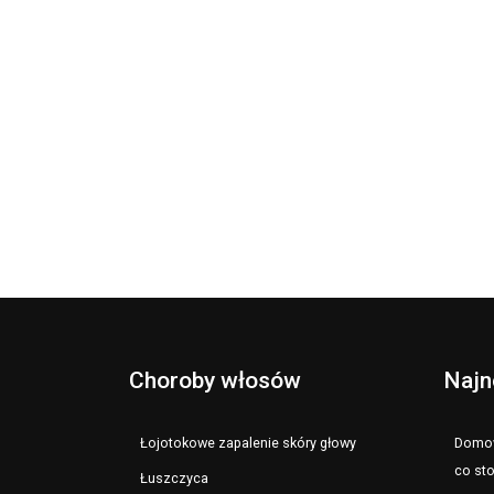
Choroby włosów
Najn
Łojotokowe zapalenie skóry głowy
Domow
co st
Łuszczyca