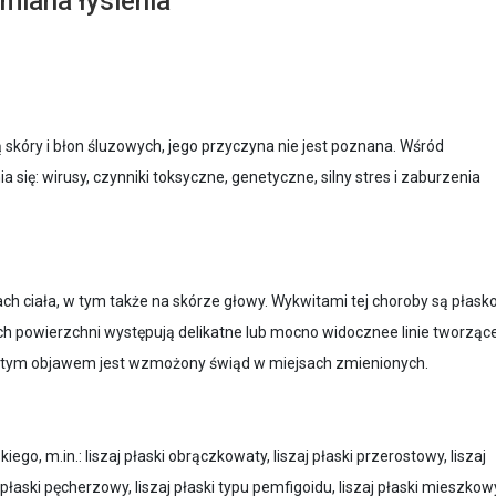
dmiana łysienia
ą skóry i błon śluzowych, jego przyczyna nie jest poznana. Wśród
ię: wirusy, czynniki toksyczne, genetyczne, silny stres i zaburzenia
ch ciała, w tym także na skórze głowy. Wykwitami tej choroby są płask
 ich powierzchni występują delikatne lub mocno widocznee linie tworząc
zęstym objawem jest wzmożony świąd w miejsach zmienionych.
iego, m.in.: liszaj płaski obrączkowaty, liszaj płaski przerostowy, liszaj
j płaski pęcherzowy, liszaj płaski typu pemfigoidu, liszaj płaski mieszkow