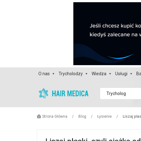
O nas
Trycholodzy
Wiedza
Usługi
Ba
Trycholog
Strona Główna
/
Blog
/
Łysienie
/
Liszaj pła