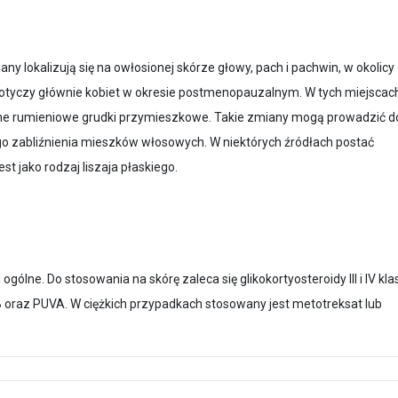
y lokalizują się na owłosionej skórze głowy, pach i pachwin, w okolicy
 dotyczy głównie kobiet w okresie postmenopauzalnym. W tych miejscac
ne rumieniowe grudki przymieszkowe. Takie zmiany mogą prowadzić d
ego zabliźnienia mieszków włosowych. W niektórych źródłach postać
t jako rodzaj liszaja płaskiego.
gólne. Do stosowania na skórę zaleca się glikokortyosteroidy III i IV klas
 oraz PUVA. W ciężkich przyp­­­adkach stosowany jest metotreksat lub