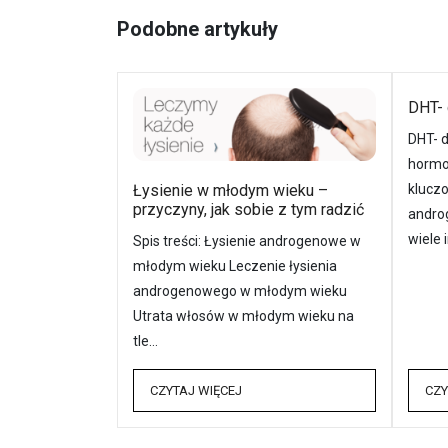
Podobne artykuły
DHT- 
DHT- d
hormo
Łysienie w młodym wieku –
kluczo
przyczyny, jak sobie z tym radzić
andro
wiele 
Spis treści: Łysienie androgenowe w
młodym wieku Leczenie łysienia
androgenowego w młodym wieku
Utrata włosów w młodym wieku na
tle…
CZYTAJ WIĘCEJ
CZY