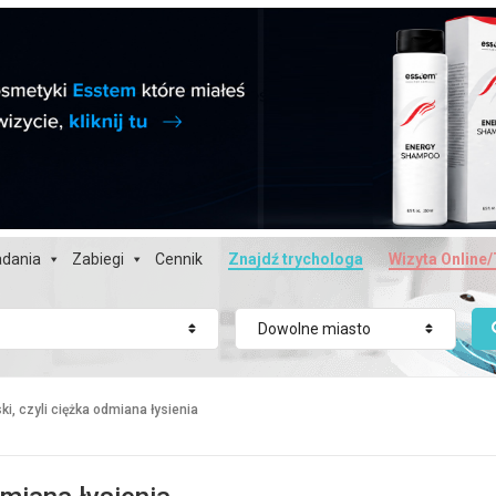
dania
Zabiegi
Cennik
Znajdź trychologa
Wizyta Online/
Dowolne miasto
ski, czyli ciężka odmiana łysienia