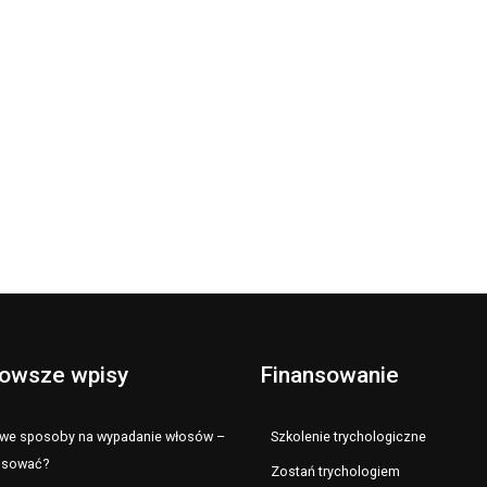
owsze wpisy
Finansowanie
e sposoby na wypadanie włosów –
Szkolenie trychologiczne
osować?
Zostań trychologiem