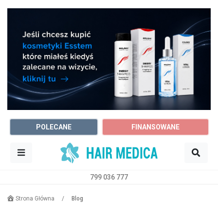
POLECANE
FINANSOWANE
799 036 777
Sz
Trycholog
Dowolne miasto
Strona Główna
/
Blog