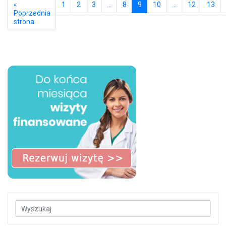
«
1
2
3
…
8
9
10
…
12
13
Poprzednia
strona